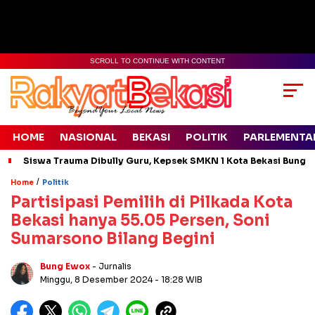
SCROLL TO CONTINUE WITH CONTENT
HOME
NASIONAL
BEKASI
POLITIK
PARLEMENTA
Siswa Trauma Dibully Guru, Kepsek SMKN 1 Kota Bekasi Bung
/
Home
Politik
Partisipasi Pemilih di Pilkada Kota
Bekasi hanya 55.05 Persen, Soni
Sumarsono Bilang Begini
Bung Ewox
- Jurnalis
Minggu, 8 Desember 2024
- 18:28 WIB