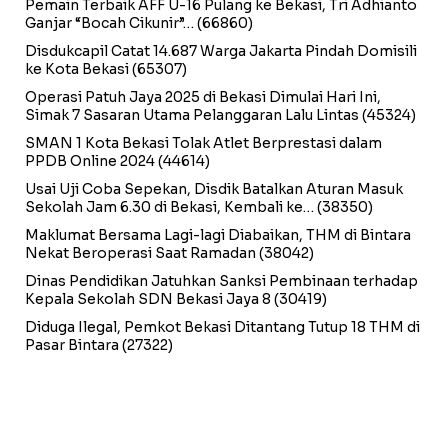
Pemain Terbaik AFF U-16 Pulang ke Bekasi, Tri Adhianto
Ganjar “Bocah Cikunir”…
(66860)
Disdukcapil Catat 14.687 Warga Jakarta Pindah Domisili
ke Kota Bekasi
(65307)
Operasi Patuh Jaya 2025 di Bekasi Dimulai Hari Ini,
Simak 7 Sasaran Utama Pelanggaran Lalu Lintas
(45324)
SMAN 1 Kota Bekasi Tolak Atlet Berprestasi dalam
PPDB Online 2024
(44614)
Usai Uji Coba Sepekan, Disdik Batalkan Aturan Masuk
Sekolah Jam 6.30 di Bekasi, Kembali ke…
(38350)
Maklumat Bersama Lagi-lagi Diabaikan, THM di Bintara
Nekat Beroperasi Saat Ramadan
(38042)
Dinas Pendidikan Jatuhkan Sanksi Pembinaan terhadap
Kepala Sekolah SDN Bekasi Jaya 8
(30419)
Diduga Ilegal, Pemkot Bekasi Ditantang Tutup 18 THM di
Pasar Bintara
(27322)