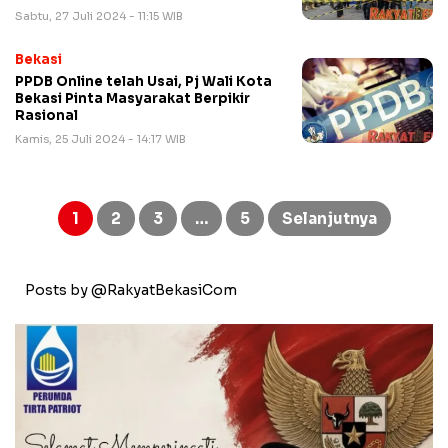
Sabtu, 27 Juli 2024 - 11:15 WIB
Bekasi
PPDB Online telah Usai, Pj Wali Kota
Bekasi Pinta Masyarakat Berpikir
Rasional
Kamis, 25 Juli 2024 - 14:17 WIB
Paginasi
pos
1
2
3
…
5
Selanjutnya
Posts by @RakyatBekasiCom