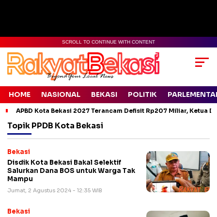
SCROLL TO CONTINUE WITH CONTENT
HOME
NASIONAL
BEKASI
POLITIK
PARLEMENTA
APBD Kota Bekasi 2027 Terancam Defisit Rp207 Miliar, Ketua D
Topik
PPDB Kota Bekasi
Bekasi
Disdik Kota Bekasi Bakal Selektif
Salurkan Dana BOS untuk Warga Tak
Mampu
Jumat, 2 Agustus 2024 - 12:35 WIB
Bekasi