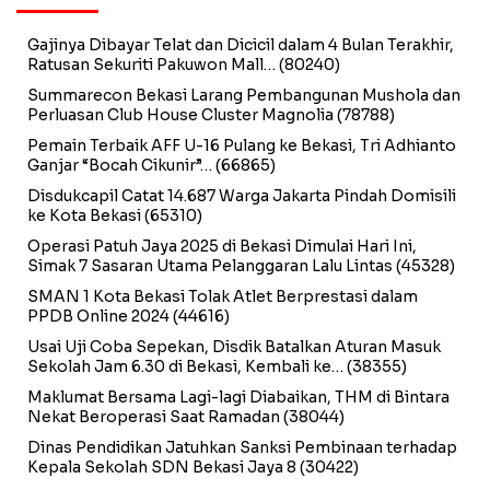
Gajinya Dibayar Telat dan Dicicil dalam 4 Bulan Terakhir,
Ratusan Sekuriti Pakuwon Mall…
(80240)
Summarecon Bekasi Larang Pembangunan Mushola dan
Perluasan Club House Cluster Magnolia
(78788)
Pemain Terbaik AFF U-16 Pulang ke Bekasi, Tri Adhianto
Ganjar “Bocah Cikunir”…
(66865)
Disdukcapil Catat 14.687 Warga Jakarta Pindah Domisili
ke Kota Bekasi
(65310)
Operasi Patuh Jaya 2025 di Bekasi Dimulai Hari Ini,
Simak 7 Sasaran Utama Pelanggaran Lalu Lintas
(45328)
SMAN 1 Kota Bekasi Tolak Atlet Berprestasi dalam
PPDB Online 2024
(44616)
Usai Uji Coba Sepekan, Disdik Batalkan Aturan Masuk
Sekolah Jam 6.30 di Bekasi, Kembali ke…
(38355)
Maklumat Bersama Lagi-lagi Diabaikan, THM di Bintara
Nekat Beroperasi Saat Ramadan
(38044)
Dinas Pendidikan Jatuhkan Sanksi Pembinaan terhadap
Kepala Sekolah SDN Bekasi Jaya 8
(30422)