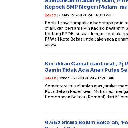
Sampaikan Arahan Pj Gani, Plh
Kepsek SMP Negeri Malam-ma
Bekasi
| Senin, 22 Juli 2024 - 12:20 WIB
Berikut saya sampaikan beberapa poin h
dilakukan bersama Plh Kadisdik Warsim 
tentang PPDB, sesuai dengan kebijakan 
Pj Wali Kota Bekasi, tidak akan ada pena
siswa
Kerahkan Camat dan Lurah, Pj W
Jamin Tidak Ada Anak Putus Se
Bekasi
| Minggu, 21 Juli 2024 - 17:20 WIB
Sementara itu sejumlah masyarakat mem
Kota Bekasi Raden Gani Muhamad meng
Rombongan Belajar (Rombel) dari 32 men
9.962 Siswa Belum Sekolah, ‘F