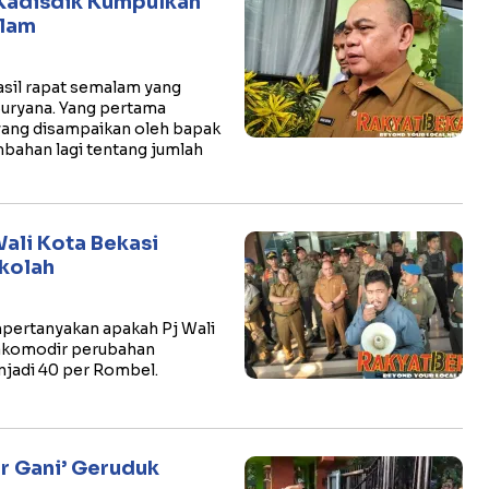
 Kadisdik Kumpulkan
lam
asil rapat semalam yang
Suryana. Yang pertama
yang disampaikan oleh bapak
mbahan lagi tentang jumlah
ali Kota Bekasi
kolah
pertanyakan apakah Pj Wali
akomodir perubahan
jadi 40 per Rombel.
or Gani’ Geruduk