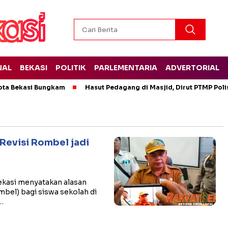
NAL
BEKASI
POLITIK
PARLEMENTARIA
ADVERTORIAL
ota Bekasi Bungkam
Hasut Pedagang di Masjid, Dirut PTMP Pol
i Revisi Rombel jadi
ekasi menyatakan alasan
el) bagi siswa sekolah di
…