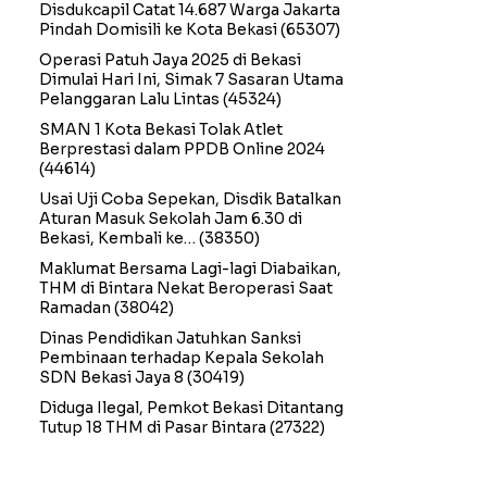
Disdukcapil Catat 14.687 Warga Jakarta
Pindah Domisili ke Kota Bekasi
(65307)
Operasi Patuh Jaya 2025 di Bekasi
Dimulai Hari Ini, Simak 7 Sasaran Utama
Pelanggaran Lalu Lintas
(45324)
SMAN 1 Kota Bekasi Tolak Atlet
Berprestasi dalam PPDB Online 2024
(44614)
Usai Uji Coba Sepekan, Disdik Batalkan
Aturan Masuk Sekolah Jam 6.30 di
Bekasi, Kembali ke…
(38350)
Maklumat Bersama Lagi-lagi Diabaikan,
THM di Bintara Nekat Beroperasi Saat
Ramadan
(38042)
Dinas Pendidikan Jatuhkan Sanksi
Pembinaan terhadap Kepala Sekolah
SDN Bekasi Jaya 8
(30419)
Diduga Ilegal, Pemkot Bekasi Ditantang
Tutup 18 THM di Pasar Bintara
(27322)