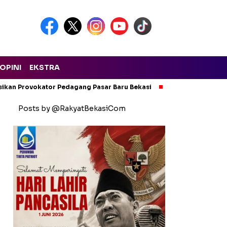
OPINI
EKSTRA
isikan Provokator Pedagang Pasar Baru Bekasi
Pencemaran Kali
Posts by @RakyatBekasiCom