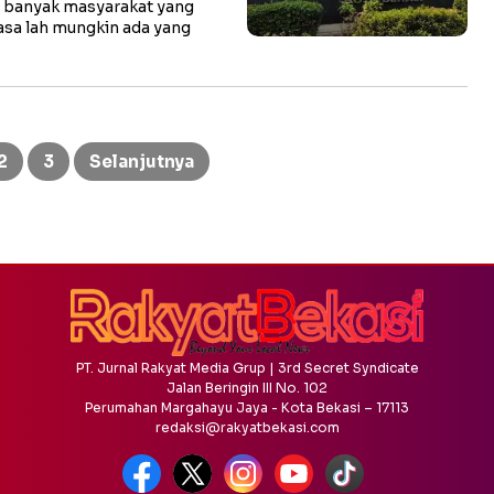
h banyak masyarakat yang
asa lah mungkin ada yang
2
3
Selanjutnya
PT. Jurnal Rakyat Media Grup | 3rd Secret Syndicate
Jalan Beringin III No. 102
Perumahan Margahayu Jaya - Kota Bekasi – 17113
redaksi@rakyatbekasi.com