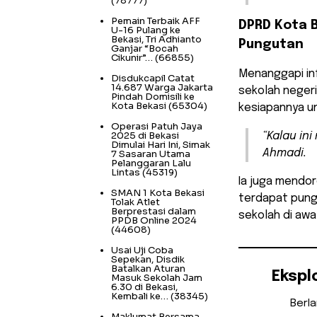
(78777)
Pemain Terbaik AFF
DPRD Kota B
U-16 Pulang ke
Bekasi, Tri Adhianto
Pungutan
Ganjar “Bocah
Cikunir”…
(66855)
Menanggapi in
Disdukcapil Catat
14.687 Warga Jakarta
sekolah negeri
Pindah Domisili ke
Kota Bekasi
(65304)
kesiapannya un
Operasi Patuh Jaya
2025 di Bekasi
“Kalau ini
Dimulai Hari Ini, Simak
Ahmadi.
7 Sasaran Utama
Pelanggaran Lalu
Lintas
(45319)
Ia juga mendor
SMAN 1 Kota Bekasi
terdapat pung
Tolak Atlet
Berprestasi dalam
sekolah di awa
PPDB Online 2024
(44608)
Usai Uji Coba
Sepekan, Disdik
Batalkan Aturan
Ekspl
Masuk Sekolah Jam
6.30 di Bekasi,
Kembali ke…
(38345)
Berl
Maklumat Bersama