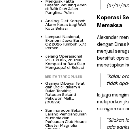
Menguak Fakta
Sejarah Pejuang Aceh
(07/07/202
di Balik Riuh Jalan
Panglima Polim
Koperasi Se
Analogi Diet Korupsi:
Alarm Keras bagi Wali
Memaksa
Kota Bekasi
Lampaui Nasional,
Alexander men
Ekonomi Jawa Barat
Q2 2026 Tumbuh 5,73
dengan Dinas K
Persen
menjual serag
Jelang Operasional
bersifat opsio
PSEL 2028, 28 Truk
Kompaktor Baru Siap
menetapkan har
Mengaspal di Bekasi
“Kalau or
BERITA TERPOPULER:
Gajinya Dibayar Telat
tidak apa-
dan Dicicil dalam 4
Bulan Terakhir,
Ratusan Sekuriti
Ia juga mengim
Pakuwon Mall…
(80229)
melaporkan ji
seragam secar
Summarecon Bekasi
Larang Pembangunan
Mushola dan
“Silakan l
Perluasan Club House
Cluster Magnolia
ada sanks