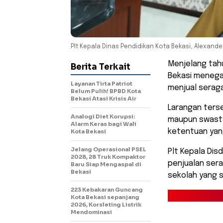
Plt Kepala Dinas Pendidikan Kota Bekasi, Alexander 
Menjelang tahu
Berita Terkait
Bekasi menega
Layanan Tirta Patriot
menjual serag
Belum Pulih! BPBD Kota
Bekasi Atasi Krisis Air
Larangan terse
Analogi Diet Korupsi:
maupun swasta
Alarm Keras bagi Wali
ketentuan yan
Kota Bekasi
Jelang Operasional PSEL
Plt Kepala Dis
2028, 28 Truk Kompaktor
penjualan ser
Baru Siap Mengaspal di
Bekasi
sekolah yang s
223 Kebakaran Guncang
Kota Bekasi sepanjang
2026, Korsleting Listrik
Mendominasi