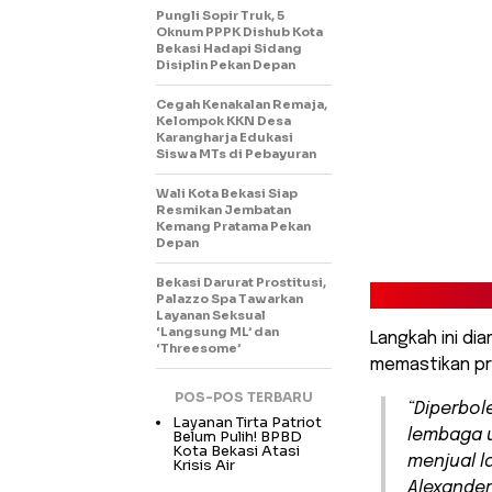
Pungli Sopir Truk, 5
Oknum PPPK Dishub Kota
Bekasi Hadapi Sidang
Disiplin Pekan Depan
Cegah Kenakalan Remaja,
Kelompok KKN Desa
Karangharja Edukasi
Siswa MTs di Pebayuran
Wali Kota Bekasi Siap
Resmikan Jembatan
Kemang Pratama Pekan
Depan
Bekasi Darurat Prostitusi,
Palazzo Spa Tawarkan
Layanan Seksual
‘Langsung ML’ dan
Langkah ini di
‘Threesome’
memastikan pr
POS-POS TERBARU
“Diperbol
Layanan Tirta Patriot
lembaga u
Belum Pulih! BPBD
Kota Bekasi Atasi
menjual l
Krisis Air
Alexander