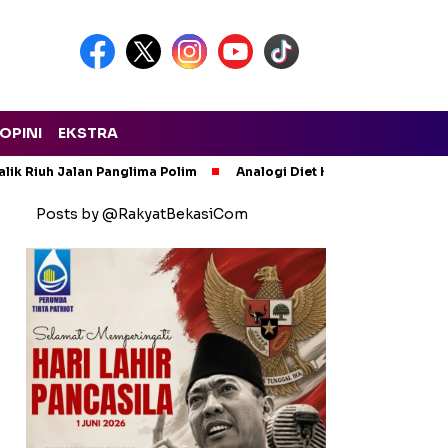
OPINI
EKSTRA
lik Riuh Jalan Panglima Polim
Analogi Diet Korupsi: Alarm Ker
Posts by @RakyatBekasiCom