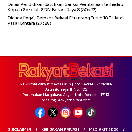
Dinas Pendidikan Jatuhkan Sanksi Pembinaan terhadap
Kepala Sekolah SDN Bekasi Jaya 8
(30422)
Diduga Ilegal, Pemkot Bekasi Ditantang Tutup 18 THM di
Pasar Bintara
(27328)
PT. Jurnal Rakyat Media Grup | 3rd Secret Syndicate
Jalan Beringin III No. 102
Perumahan Margahayu Jaya - Kota Bekasi – 17113
redaksi@rakyatbekasi.com
DISCLAIMER
KEBIJAKAN PRIVASI
MEDIAKIT 2026