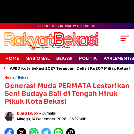
SCROLL TO CONTINUE WITH CONTENT
HOME
NASIONAL
BEKASI
POLITIK
PARLEMENTA
APBD Kota Bekasi 2027 Terancam Defisit Rp207 Miliar, Ketua D
/
Home
Bekasi
Generasi Muda PERMATA Lestarikan
Seni Budaya Bali di Tengah Hiruk
Pikuk Kota Bekasi
Bung Ewox
- Jurnalis
Minggu, 14 Desember 2025
- 16:17 WIB