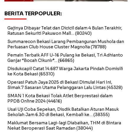
BERITA TERPOPULER:
Gajinya Dibayar Telat dan Dicicil dalam 4 Bulan Terakhir,
Ratusan Sekuriti Pakuwon Mall…
(80240)
Summarecon Bekasi Larang Pembangunan Mushola dan
Perluasan Club House Cluster Magnolia
(78788)
Pemain Terbaik AFF U-16 Pulang ke Bekasi, Tri Adhianto
Ganjar “Bocah Cikunir”…
(66865)
Disdukcapil Catat 14.687 Warga Jakarta Pindah Domisili
ke Kota Bekasi
(65310)
Operasi Patuh Jaya 2025 di Bekasi Dimulai Hari Ini,
Simak 7 Sasaran Utama Pelanggaran Lalu Lintas
(45328)
SMAN 1 Kota Bekasi Tolak Atlet Berprestasi dalam
PPDB Online 2024
(44616)
Usai Uji Coba Sepekan, Disdik Batalkan Aturan Masuk
Sekolah Jam 6.30 di Bekasi, Kembali ke…
(38355)
Maklumat Bersama Lagi-lagi Diabaikan, THM di Bintara
Nekat Beroperasi Saat Ramadan
(38044)