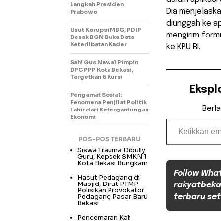
Langkah Presiden
Dia menjelask
Prabowo
diunggah ke ap
Usut Korupsi MBG, PDIP
mengirim formu
Desak BGN Buka Data
Keterlibatan Kader
ke KPU RI.
Sah! Gus Nawal Pimpin
DPC PPP Kota Bekasi,
Targetkan 6 Kursi
Ekspl
Pengamat Sosial:
Fenomena Penjilat Politik
Berl
Lahir dari Ketergantungan
Ekonomi
Ketikkan email Anda...
POS-POS TERBARU
Siswa Trauma Dibully
Guru, Kepsek SMKN 1
Kota Bekasi Bungkam
Follow Wha
Hasut Pedagang di
Masjid, Dirut PTMP
rakyatbeka
Polisikan Provokator
Pedagang Pasar Baru
terbaru set
Bekasi
Pencemaran Kali