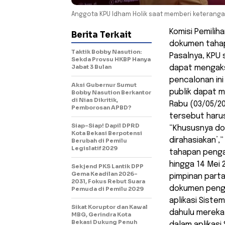
Anggota KPU Idham Holik saat memberi keterangan 
Komisi Pemili
Berita Terkait
dokumen tahapa
Taktik Bobby Nasution:
Pasalnya, KPU
Sekda Provsu HKBP Hanya
Jabat 3 Bulan
dapat mengaks
pencalonan ini
Aksi Gubernur Sumut
publik dapat m
Bobby Nasution Berkantor
di Nias Dikritik,
Rabu (03/05/20
Pemborosan APBD?
tersebut harus
Siap-Siap! Dapil DPRD
“Khususnya do
Kota Bekasi Berpotensi
dirahasiakan’,
Berubah di Pemilu
Legislatif 2029
tahapan pengaj
hingga 14 Mei
Sekjend PKS Lantik DPP
Gema Keadilan 2026-
pimpinan parta
2031, Fokus Rebut Suara
dokumen pengaj
Pemuda di Pemilu 2029
aplikasi Sistem
Sikat Koruptor dan Kawal
dahulu mereka
MBG, Gerindra Kota
Bekasi Dukung Penuh
dalam aplikasi