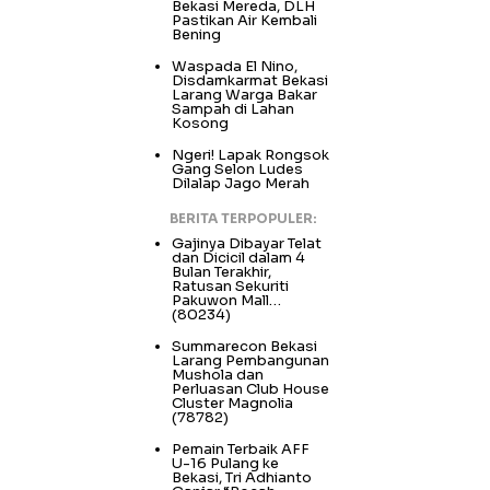
Bekasi Mereda, DLH
Pastikan Air Kembali
Bening
Waspada El Nino,
Disdamkarmat Bekasi
Larang Warga Bakar
Sampah di Lahan
Kosong
Ngeri! Lapak Rongsok
Gang Selon Ludes
Dilalap Jago Merah
BERITA TERPOPULER:
Gajinya Dibayar Telat
dan Dicicil dalam 4
Bulan Terakhir,
Ratusan Sekuriti
Pakuwon Mall…
(80234)
Summarecon Bekasi
Larang Pembangunan
Mushola dan
Perluasan Club House
Cluster Magnolia
(78782)
Pemain Terbaik AFF
U-16 Pulang ke
Bekasi, Tri Adhianto