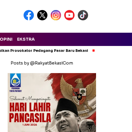
OPINI
EKSTRA
isikan Provokator Pedagang Pasar Baru Bekasi
Pencemaran Kali
Posts by @RakyatBekasiCom