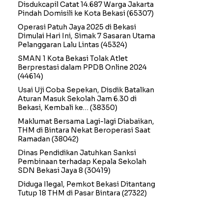
Disdukcapil Catat 14.687 Warga Jakarta
Pindah Domisili ke Kota Bekasi
(65307)
Operasi Patuh Jaya 2025 di Bekasi
Dimulai Hari Ini, Simak 7 Sasaran Utama
Pelanggaran Lalu Lintas
(45324)
SMAN 1 Kota Bekasi Tolak Atlet
Berprestasi dalam PPDB Online 2024
(44614)
Usai Uji Coba Sepekan, Disdik Batalkan
Aturan Masuk Sekolah Jam 6.30 di
Bekasi, Kembali ke…
(38350)
Maklumat Bersama Lagi-lagi Diabaikan,
THM di Bintara Nekat Beroperasi Saat
Ramadan
(38042)
Dinas Pendidikan Jatuhkan Sanksi
Pembinaan terhadap Kepala Sekolah
SDN Bekasi Jaya 8
(30419)
Diduga Ilegal, Pemkot Bekasi Ditantang
Tutup 18 THM di Pasar Bintara
(27322)