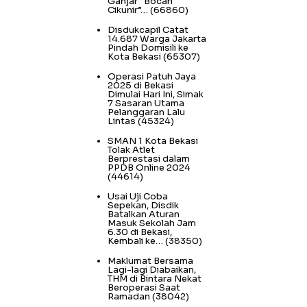
Ganjar “Bocah
Cikunir”…
(66860)
Disdukcapil Catat
14.687 Warga Jakarta
Pindah Domisili ke
Kota Bekasi
(65307)
Operasi Patuh Jaya
2025 di Bekasi
Dimulai Hari Ini, Simak
7 Sasaran Utama
Pelanggaran Lalu
Lintas
(45324)
SMAN 1 Kota Bekasi
Tolak Atlet
Berprestasi dalam
PPDB Online 2024
(44614)
Usai Uji Coba
Sepekan, Disdik
Batalkan Aturan
Masuk Sekolah Jam
6.30 di Bekasi,
Kembali ke…
(38350)
Maklumat Bersama
Lagi-lagi Diabaikan,
THM di Bintara Nekat
Beroperasi Saat
Ramadan
(38042)