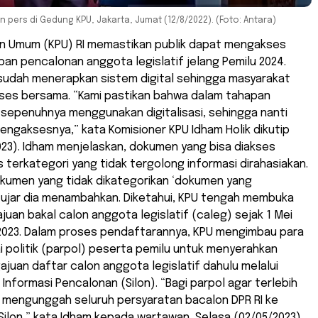
pers di Gedung KPU, Jakarta, Jumat (12/8/2022). (Foto: Antara)
han Umum (KPU) RI memastikan publik dapat mengakses
n pencalonan anggota legislatif jelang Pemilu 2024.
 sudah menerapkan sistem digital sehingga masyarakat
es bersama. “Kami pastikan bahwa dalam tahapan
 sepenuhnya menggunakan digitalisasi, sehingga nanti
engaksesnya,” kata Komisioner KPU Idham Holik dikutip
23). Idham menjelaskan, dokumen yang bisa diakses
 terkategori yang tidak tergolong informasi dirahasiakan.
kumen yang tidak dikategorikan ‘dokumen yang
” ujar dia menambahkan. Diketahui, KPU tengah membuka
uan bakal calon anggota legislatif (caleg) sejak 1 Mei
 2023. Dalam proses pendaftarannya, KPU mengimbau para
i politik (parpol) peserta pemilu untuk menyerahkan
uan daftar calon anggota legislatif dahulu melalui
 Informasi Pencalonan (Silon). “Bagi parpol agar terlebih
 mengunggah seluruh persyaratan bacalon DPR RI ke
 Silon,” kata Idham kepada wartawan, Selasa (02/05/2023).