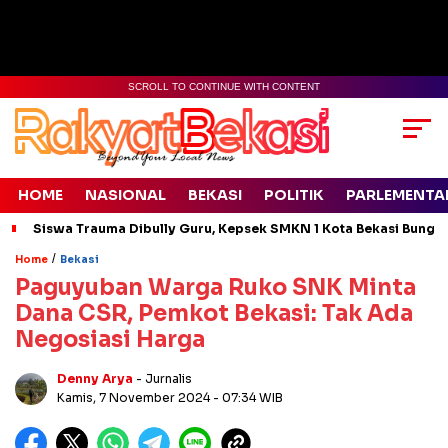
SCROLL TO CONTINUE WITH CONTENT
HOME
NASIONAL
BEKASI
POLITIK
PARLEMENTA
Siswa Trauma Dibully Guru, Kepsek SMKN 1 Kota Bekasi Bung
/
Home
Bekasi
Paguyuban Warga Ruko SNK Minta
Dana CSR, Pemkot Bekasi: Tak Ada
Negosiasi Harga
Denny Arya
- Jurnalis
Kamis, 7 November 2024
- 07:34 WIB