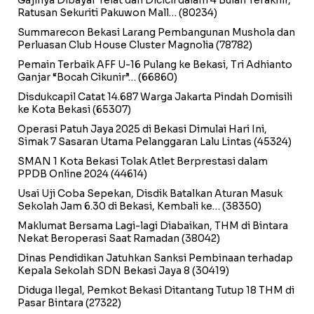
Ratusan Sekuriti Pakuwon Mall…
(80234)
Summarecon Bekasi Larang Pembangunan Mushola dan
Perluasan Club House Cluster Magnolia
(78782)
Pemain Terbaik AFF U-16 Pulang ke Bekasi, Tri Adhianto
Ganjar “Bocah Cikunir”…
(66860)
Disdukcapil Catat 14.687 Warga Jakarta Pindah Domisili
ke Kota Bekasi
(65307)
Operasi Patuh Jaya 2025 di Bekasi Dimulai Hari Ini,
Simak 7 Sasaran Utama Pelanggaran Lalu Lintas
(45324)
SMAN 1 Kota Bekasi Tolak Atlet Berprestasi dalam
PPDB Online 2024
(44614)
Usai Uji Coba Sepekan, Disdik Batalkan Aturan Masuk
Sekolah Jam 6.30 di Bekasi, Kembali ke…
(38350)
Maklumat Bersama Lagi-lagi Diabaikan, THM di Bintara
Nekat Beroperasi Saat Ramadan
(38042)
Dinas Pendidikan Jatuhkan Sanksi Pembinaan terhadap
Kepala Sekolah SDN Bekasi Jaya 8
(30419)
Diduga Ilegal, Pemkot Bekasi Ditantang Tutup 18 THM di
Pasar Bintara
(27322)