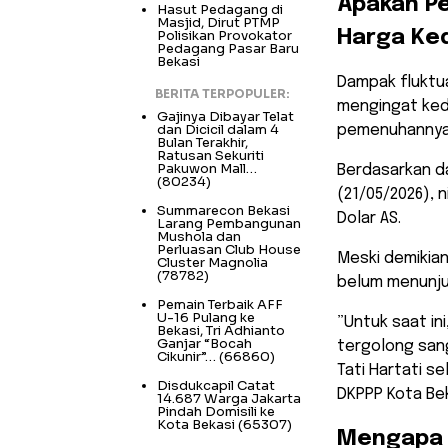
​Apakah 
Hasut Pedagang di
Masjid, Dirut PTMP
Polisikan Provokator
Harga Ked
Pedagang Pasar Baru
Bekasi
​Dampak fluktu
BERITA TERPOPULER:
mengingat ked
Gajinya Dibayar Telat
dan Dicicil dalam 4
pemenuhannya 
Bulan Terakhir,
Ratusan Sekuriti
Pakuwon Mall…
Berdasarkan d
(80234)
(21/05/2026), n
Summarecon Bekasi
Dolar AS.
Larang Pembangunan
Mushola dan
Perluasan Club House
​Meski demiki
Cluster Magnolia
(78782)
belum menunjuk
Pemain Terbaik AFF
U-16 Pulang ke
​”Untuk saat i
Bekasi, Tri Adhianto
Ganjar “Bocah
tergolong sang
Cikunir”…
(66860)
Tati Hartati s
Disdukcapil Catat
DKPPP Kota Be
14.687 Warga Jakarta
Pindah Domisili ke
Kota Bekasi
(65307)
​Mengapa