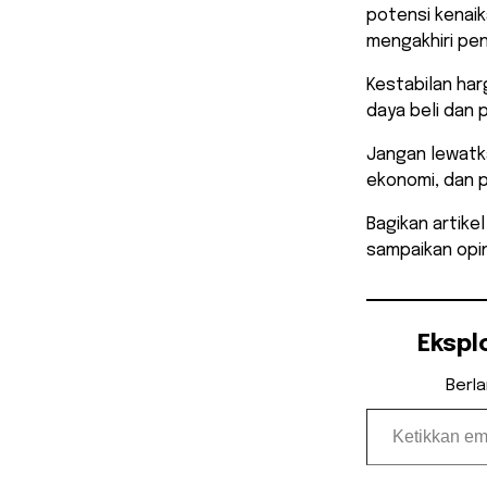
potensi kenai
mengakhiri pen
​Kestabilan ha
daya beli dan 
Jangan lewatka
ekonomi, dan 
Bagikan artike
sampaikan opin
Ekspl
Berl
Ketikkan email Anda...