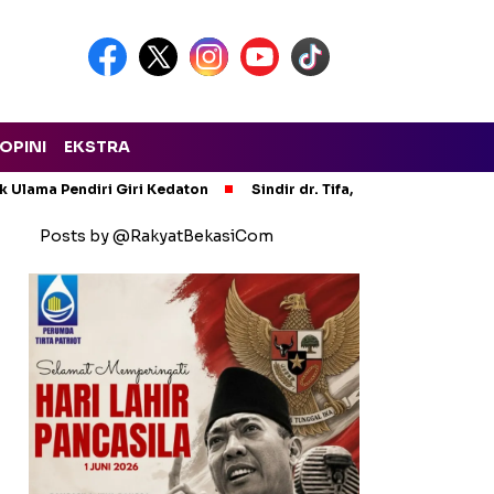
OPINI
EKSTRA
ak Ulama Pendiri Giri Kedaton
Sindir dr. Tifa, Ini Makna Hijrah 
Posts by @RakyatBekasiCom