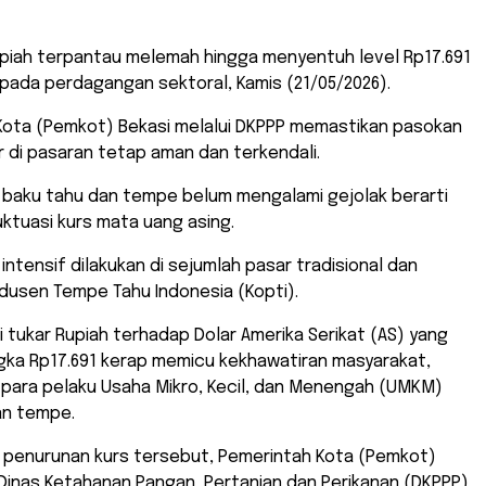
 Rupiah terpantau melemah hingga menyentuh level Rp17.691
 pada perdagangan sektoral, Kamis (21/05/2026).
 Kota (Pemkot) Bekasi melalui DKPPP memastikan pasokan
r di pasaran tetap aman dan terkendali.
 baku tahu dan tempe belum mengalami gejolak berarti
uktuasi kurs mata uang asing.
intensif dilakukan di sejumlah pasar tradisional dan
dusen Tempe Tahu Indonesia (Kopti).
ai tukar Rupiah terhadap Dolar Amerika Serikat (AS) yang
ka Rp17.691 kerap memicu kekhawatiran masyarakat,
 para pelaku Usaha Mikro, Kecil, dan Menengah (UMKM)
an tempe.
n penurunan kurs tersebut, Pemerintah Kota (Pemkot)
 Dinas Ketahanan Pangan, Pertanian dan Perikanan (DKPPP)