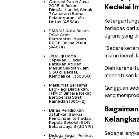
Operasi Patuh Jaya
2025 di Bekasi
Kedelai I
Dimulai Hari Ini, Simak
7 Sasaran Utama
Pelanggaran Lalu
​Ketergantunga
Lintas
(45324)
terlepas dari 
SMAN 1 Kota Bekasi
Tolak Atlet
agraris yang d
Berprestasi dalam
PPDB Online 2024
(44614)
​”Secara keter
Usai Uji Coba
murni daerah k
Sepekan, Disdik
Batalkan Aturan
Masuk Sekolah Jam
​Oleh karena it
6.30 di Bekasi,
menentukan kes
Kembali ke…
(38350)
Maklumat Bersama
Gangguan sedi
Lagi-lagi Diabaikan,
THM di Bintara Nekat
yang memprodu
Beroperasi Saat
Ramadan
(38042)
​Bagaima
Dinas Pendidikan
Jatuhkan Sanksi
Pembinaan terhadap
Kelangkaa
Kepala Sekolah SDN
Bekasi Jaya 8
(30419)
​Sebagai langk
Diduga Ilegal, Pemkot