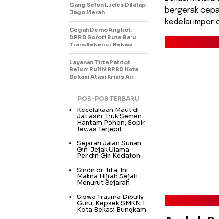
Gang Selon Ludes Dilalap
bergerak cepa
Jago Merah
kedelai impor 
Cegah Demo Angkot,
DPRD Soroti Rute Baru
TransBeken di Bekasi
Layanan Tirta Patriot
Belum Pulih! BPBD Kota
Bekasi Atasi Krisis Air
POS-POS TERBARU
Kecelakaan Maut di
Jatiasih: Truk Semen
Hantam Pohon, Sopir
Tewas Terjepit
Sejarah Jalan Sunan
Giri: Jejak Ulama
Pendiri Giri Kedaton
Sindir dr. Tifa, Ini
Makna Hijrah Sejati
Menurut Sejarah
Siswa Trauma Dibully
Guru, Kepsek SMKN 1
Kota Bekasi Bungkam