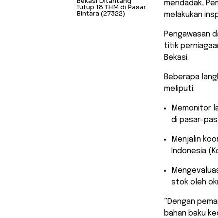
Bekasi Ditantang
mendadak, Pem
Tutup 18 THM di Pasar
Bintara
(27322)
melakukan insp
Pengawasan da
titik perniaga
Bekasi.
​Beberapa lan
meliputi:
​Memonitor l
di pasar-pasa
​Menjalin ko
Indonesia (K
​Mengevalua
stok oleh o
​”Dengan pema
bahan baku ked