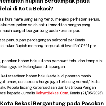
Pelemahan Rupiah Berdampak pada
elai di Kota Bekasi?
asi kurs mata uang asing tentu menjadi perhatian serius,
elai merupakan salah satu komoditas pangan yang
masih sangat bergantung pada keran impor.
ata penutupan perdagangan sektoral per Kamis
ilai tukar Rupiah memang terpuruk di level Rp17.691 per
an, pasokan bahan baku utama pembuat tahu dan tempe ini
kan gejolak kelangkaan di lapangan.
ni, ketersediaan bahan baku kedelai di pasaran masih
at aman, dan secara harga juga terbilang normal,” kata
elaku Kepala Bidang Ketersediaan dan Distribusi Pangan
kasi kepada Jurnalis
RakyatBekasi.Com
, Kamis (21/05/2026).
 Kota Bekasi Bergantung pada Pasokan