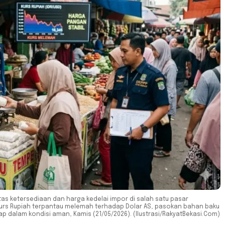
as ketersediaan dan harga kedelai impor di salah satu pasar
n kurs Rupiah terpantau melemah terhadap Dolar AS, pasokan bahan baku
p dalam kondisi aman, Kamis (21/05/2026). (Ilustrasi/RakyatBekasi.Com)