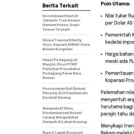
Poin Utama:
Berita Terkait
​Nilai tukar
Kecelakaan Maut di
Jatiasih: Truk Semen
per Dolar AS
Hantam Pohon, Sopir
Tewas Terjepit
​Pemerintah
Siswa Trauma Dibully
kedelai impo
Guru, Kepsek SMKN 1 Kota
Bekasi Bungkam
​Harga bahan
Hasut Pedagang di
meski ada fl
Masjid, Dirut PTMP
Polisikan Provokator
​Pemantauan 
Pedagang Pasar Baru
Bekasi
Koperasi Pro
Pencemaran Kali Bekasi
​Pelemahan nil
Mereda, DLH Pastikan Air
Kembali Bening
menyentuh ang
terutama bagi
Waspada El Nino,
Disdamkarmat Bekasi
perajin tahu d
Larang Warga Bakar
Sampah di Lahan Kosong
Menyikapi tre
Ngeri! Lapak Rongsok
Bekasi melalui