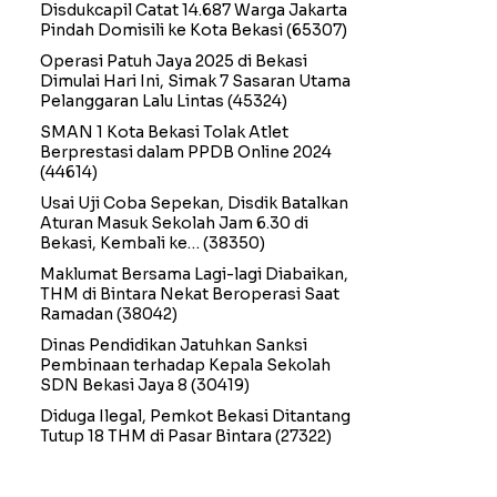
Disdukcapil Catat 14.687 Warga Jakarta
Pindah Domisili ke Kota Bekasi
(65307)
Operasi Patuh Jaya 2025 di Bekasi
Dimulai Hari Ini, Simak 7 Sasaran Utama
Pelanggaran Lalu Lintas
(45324)
SMAN 1 Kota Bekasi Tolak Atlet
Berprestasi dalam PPDB Online 2024
(44614)
Usai Uji Coba Sepekan, Disdik Batalkan
Aturan Masuk Sekolah Jam 6.30 di
Bekasi, Kembali ke…
(38350)
Maklumat Bersama Lagi-lagi Diabaikan,
THM di Bintara Nekat Beroperasi Saat
Ramadan
(38042)
Dinas Pendidikan Jatuhkan Sanksi
Pembinaan terhadap Kepala Sekolah
SDN Bekasi Jaya 8
(30419)
Diduga Ilegal, Pemkot Bekasi Ditantang
Tutup 18 THM di Pasar Bintara
(27322)