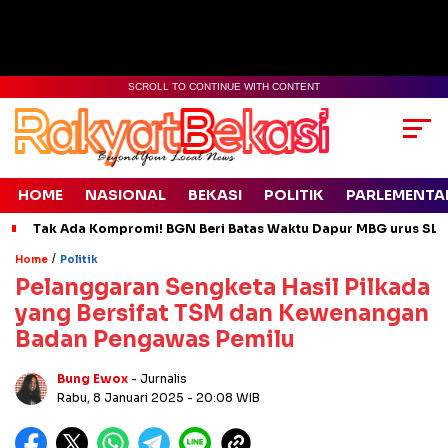
SCROLL TO CONTINUE WITH CONTENT
HOME
NASIONAL
BEKASI
POLITIK
PARLEMENTA
Tak Ada Kompromi! BGN Beri Batas Waktu Dapur MBG urus SLH
/
Home
Politik
Pelanggaran Sengketa Hasil Pilkada
yang Bersifat TSM dan Kewenangan
Badan Pengawas Pemilu
Bung Ewox
- Jurnalis
Rabu, 8 Januari 2025
- 20:08 WIB