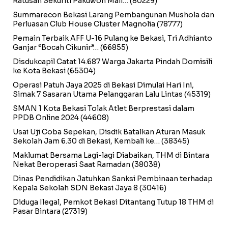
Ratusan Sekuriti Pakuwon Mall…
(80229)
Summarecon Bekasi Larang Pembangunan Mushola dan
Perluasan Club House Cluster Magnolia
(78777)
Pemain Terbaik AFF U-16 Pulang ke Bekasi, Tri Adhianto
Ganjar “Bocah Cikunir”…
(66855)
Disdukcapil Catat 14.687 Warga Jakarta Pindah Domisili
ke Kota Bekasi
(65304)
Operasi Patuh Jaya 2025 di Bekasi Dimulai Hari Ini,
Simak 7 Sasaran Utama Pelanggaran Lalu Lintas
(45319)
SMAN 1 Kota Bekasi Tolak Atlet Berprestasi dalam
PPDB Online 2024
(44608)
Usai Uji Coba Sepekan, Disdik Batalkan Aturan Masuk
Sekolah Jam 6.30 di Bekasi, Kembali ke…
(38345)
Maklumat Bersama Lagi-lagi Diabaikan, THM di Bintara
Nekat Beroperasi Saat Ramadan
(38038)
Dinas Pendidikan Jatuhkan Sanksi Pembinaan terhadap
Kepala Sekolah SDN Bekasi Jaya 8
(30416)
Diduga Ilegal, Pemkot Bekasi Ditantang Tutup 18 THM di
Pasar Bintara
(27319)