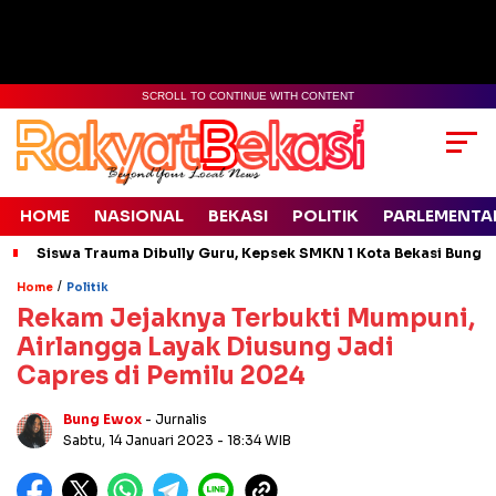
SCROLL TO CONTINUE WITH CONTENT
HOME
NASIONAL
BEKASI
POLITIK
PARLEMENTA
Siswa Trauma Dibully Guru, Kepsek SMKN 1 Kota Bekasi Bung
/
Home
Politik
Rekam Jejaknya Terbukti Mumpuni,
Airlangga Layak Diusung Jadi
Capres di Pemilu 2024
Bung Ewox
- Jurnalis
Sabtu, 14 Januari 2023
- 18:34 WIB