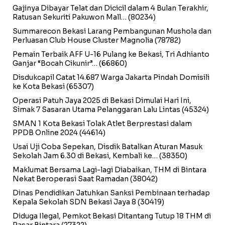
Gajinya Dibayar Telat dan Dicicil dalam 4 Bulan Terakhir,
Ratusan Sekuriti Pakuwon Mall…
(80234)
Summarecon Bekasi Larang Pembangunan Mushola dan
Perluasan Club House Cluster Magnolia
(78782)
Pemain Terbaik AFF U-16 Pulang ke Bekasi, Tri Adhianto
Ganjar “Bocah Cikunir”…
(66860)
Disdukcapil Catat 14.687 Warga Jakarta Pindah Domisili
ke Kota Bekasi
(65307)
Operasi Patuh Jaya 2025 di Bekasi Dimulai Hari Ini,
Simak 7 Sasaran Utama Pelanggaran Lalu Lintas
(45324)
SMAN 1 Kota Bekasi Tolak Atlet Berprestasi dalam
PPDB Online 2024
(44614)
Usai Uji Coba Sepekan, Disdik Batalkan Aturan Masuk
Sekolah Jam 6.30 di Bekasi, Kembali ke…
(38350)
Maklumat Bersama Lagi-lagi Diabaikan, THM di Bintara
Nekat Beroperasi Saat Ramadan
(38042)
Dinas Pendidikan Jatuhkan Sanksi Pembinaan terhadap
Kepala Sekolah SDN Bekasi Jaya 8
(30419)
Diduga Ilegal, Pemkot Bekasi Ditantang Tutup 18 THM di