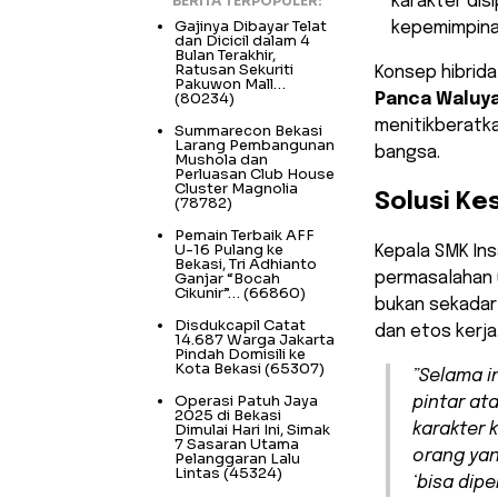
BERITA TERPOPULER:
karakter disi
Gajinya Dibayar Telat
kepemimpina
dan Dicicil dalam 4
Bulan Terakhir,
Ratusan Sekuriti
​Konsep hibrida
Pakuwon Mall…
(80234)
Panca Waluya
menitikberatk
Summarecon Bekasi
Larang Pembangunan
bangsa.
Mushola dan
Perluasan Club House
Cluster Magnolia
​Solusi K
(78782)
Pemain Terbaik AFF
U-16 Pulang ke
​Kepala SMK In
Bekasi, Tri Adhianto
Ganjar “Bocah
permasalahan u
Cikunir”…
(66860)
bukan sekadar
Disdukcapil Catat
dan etos kerja
14.687 Warga Jakarta
Pindah Domisili ke
Kota Bekasi
(65307)
​”Selama 
Operasi Patuh Jaya
pintar at
2025 di Bekasi
Dimulai Hari Ini, Simak
karakter 
7 Sasaran Utama
orang yan
Pelanggaran Lalu
Lintas
(45324)
‘bisa dip