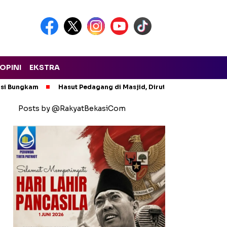
OPINI
EKSTRA
asi Bungkam
Hasut Pedagang di Masjid, Dirut PTMP Polisikan P
Posts by @RakyatBekasiCom