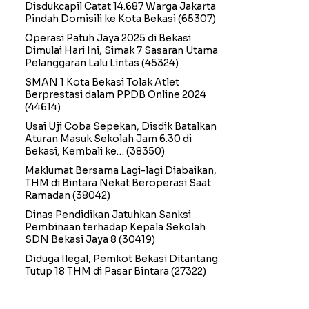
Disdukcapil Catat 14.687 Warga Jakarta
Pindah Domisili ke Kota Bekasi
(65307)
Operasi Patuh Jaya 2025 di Bekasi
Dimulai Hari Ini, Simak 7 Sasaran Utama
Pelanggaran Lalu Lintas
(45324)
SMAN 1 Kota Bekasi Tolak Atlet
Berprestasi dalam PPDB Online 2024
(44614)
Usai Uji Coba Sepekan, Disdik Batalkan
Aturan Masuk Sekolah Jam 6.30 di
Bekasi, Kembali ke…
(38350)
Maklumat Bersama Lagi-lagi Diabaikan,
THM di Bintara Nekat Beroperasi Saat
Ramadan
(38042)
Dinas Pendidikan Jatuhkan Sanksi
Pembinaan terhadap Kepala Sekolah
SDN Bekasi Jaya 8
(30419)
Diduga Ilegal, Pemkot Bekasi Ditantang
Tutup 18 THM di Pasar Bintara
(27322)