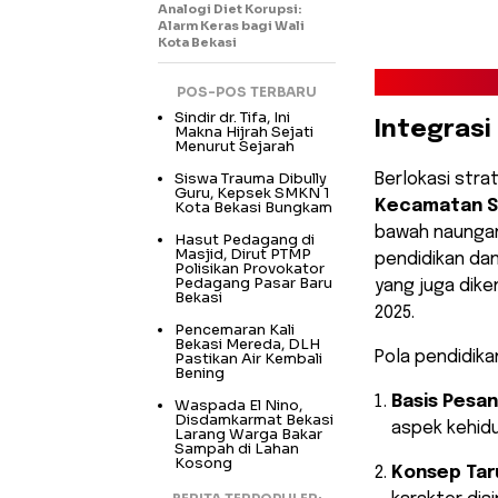
Analogi Diet Korupsi:
Alarm Keras bagi Wali
Kota Bekasi
POS-POS TERBARU
Sindir dr. Tifa, Ini
Integrasi 
Makna Hijrah Sejati
Menurut Sejarah
Siswa Trauma Dibully
​Berlokasi stra
Guru, Kepsek SMKN 1
Kecamatan S
Kota Bekasi Bungkam
bawah naungan 
Hasut Pedagang di
Masjid, Dirut PTMP
pendidikan dan
Polisikan Provokator
Pedagang Pasar Baru
yang juga dike
Bekasi
2025.
Pencemaran Kali
Bekasi Mereda, DLH
​Pola pendidika
Pastikan Air Kembali
Bening
Basis Pesan
Waspada El Nino,
Disdamkarmat Bekasi
aspek kehid
Larang Warga Bakar
Sampah di Lahan
Kosong
Konsep Tar