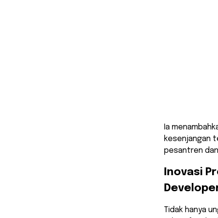
​Ia menambahk
kesenjangan te
pesantren dan 
​Inovasi 
Develope
​Tidak hanya u