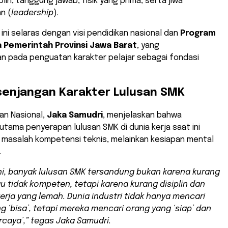
plin, tanggung jawab, fisik yang prima, serta jiwa
n (
leadership
).
 ini selaras dengan visi pendidikan nasional dan
Program
 Pemerintah Provinsi Jawa Barat
, yang
an pada penguatan karakter pelajar sebagai fondasi
esenjangan Karakter Lulusan SMK
san Nasional,
Jaka Samudri
, menjelaskan bahwa
tama penyerapan lulusan SMK di dunia kerja saat ini
 masalah kompetensi teknis, melainkan kesiapan mental
.
ini, banyak lulusan SMK tersandung bukan karena kurang
au tidak kompeten, tetapi karena kurang disiplin dan
kerja yang lemah. Dunia industri tidak hanya mencari
g ‘bisa’, tetapi mereka mencari orang yang ‘siap’ dan
ercaya’,” tegas Jaka Samudri.