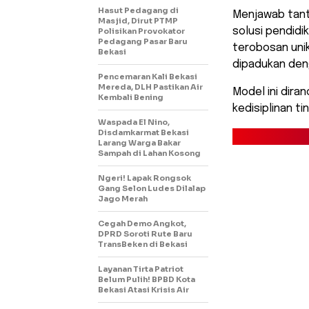
Hasut Pedagang di
Menjawab tan
Masjid, Dirut PTMP
solusi pendidi
Polisikan Provokator
Pedagang Pasar Baru
terobosan uni
Bekasi
dipadukan de
Pencemaran Kali Bekasi
Mereda, DLH Pastikan Air
Model ini dira
Kembali Bening
kedisiplinan t
Waspada El Nino,
Disdamkarmat Bekasi
Larang Warga Bakar
Sampah di Lahan Kosong
Ngeri! Lapak Rongsok
Gang Selon Ludes Dilalap
Jago Merah
Cegah Demo Angkot,
DPRD Soroti Rute Baru
TransBeken di Bekasi
Layanan Tirta Patriot
Belum Pulih! BPBD Kota
Bekasi Atasi Krisis Air