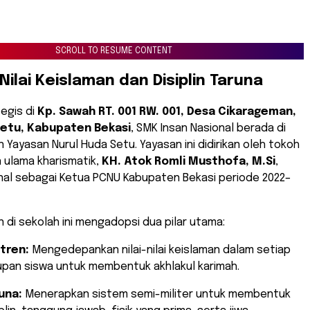
SCROLL TO RESUME CONTENT
Nilai Keislaman dan Disiplin Taruna
tegis di
Kp. Sawah RT. 001 RW. 001, Desa Cikarageman,
etu, Kabupaten Bekasi
, SMK Insan Nasional berada di
Yayasan Nurul Huda Setu. Yayasan ini didirikan oleh tokoh
 ulama kharismatik,
KH. Atok Romli Musthofa, M.Si
,
nal sebagai Ketua PCNU Kabupaten Bekasi periode 2022–
n di sekolah ini mengadopsi dua pilar utama:
tren:
Mengedepankan nilai-nilai keislaman dalam setiap
upan siswa untuk membentuk akhlakul karimah.
una:
Menerapkan sistem semi-militer untuk membentuk