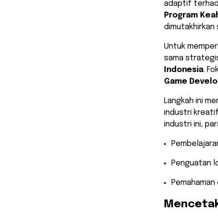
adaptif terhad
Program Keah
dimutakhirkan 
​Untuk memperk
sama strategi
Indonesia
. F
Game Develo
​Langkah ini 
industri kreat
industri ini, p
​Pembelajara
​Penguatan 
​Pemahaman e
​Mencetak