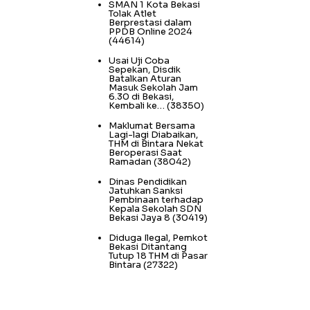
SMAN 1 Kota Bekasi
Tolak Atlet
Berprestasi dalam
PPDB Online 2024
(44614)
Usai Uji Coba
Sepekan, Disdik
Batalkan Aturan
Masuk Sekolah Jam
6.30 di Bekasi,
Kembali ke…
(38350)
Maklumat Bersama
Lagi-lagi Diabaikan,
THM di Bintara Nekat
Beroperasi Saat
Ramadan
(38042)
Dinas Pendidikan
Jatuhkan Sanksi
Pembinaan terhadap
Kepala Sekolah SDN
Bekasi Jaya 8
(30419)
Diduga Ilegal, Pemkot
Bekasi Ditantang
Tutup 18 THM di Pasar
Bintara
(27322)