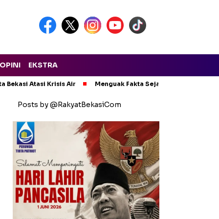
OPINI
EKSTRA
a Bekasi Atasi Krisis Air
Menguak Fakta Sejarah Pejuang Aceh di
Posts by @RakyatBekasiCom