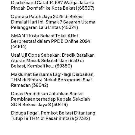
Disdukcapil Catat 14.687 Warga Jakarta
Pindah Domisili ke Kota Bekasi
(65307)
Operasi Patuh Jaya 2025 di Bekasi
Dimulai Hari Ini, Simak 7 Sasaran Utama
Pelanggaran Lalu Lintas
(45324)
SMAN 1 Kota Bekasi Tolak Atlet
Berprestasi dalam PPDB Online 2024
(44614)
Usai Uji Coba Sepekan, Disdik Batalkan
Aturan Masuk Sekolah Jam 6.30 di
Bekasi, Kembali ke…
(38350)
Maklumat Bersama Lagi-lagi Diabaikan,
THM di Bintara Nekat Beroperasi Saat
Ramadan
(38042)
Dinas Pendidikan Jatuhkan Sanksi
Pembinaan terhadap Kepala Sekolah
SDN Bekasi Jaya 8
(30419)
Diduga Ilegal, Pemkot Bekasi Ditantang
Tutup 18 THM di Pasar Bintara
(27322)