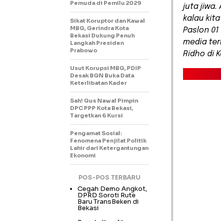
Pemuda di Pemilu 2029
juta jiwa.
kalau kita
Sikat Koruptor dan Kawal
MBG, Gerindra Kota
Paslon 01
Bekasi Dukung Penuh
media te
Langkah Presiden
Prabowo
Ridho di 
Usut Korupsi MBG, PDIP
Desak BGN Buka Data
Keterlibatan Kader
Sah! Gus Nawal Pimpin
DPC PPP Kota Bekasi,
Targetkan 6 Kursi
Pengamat Sosial:
Fenomena Penjilat Politik
Lahir dari Ketergantungan
Ekonomi
POS-POS TERBARU
Cegah Demo Angkot,
DPRD Soroti Rute
Baru TransBeken di
Bekasi