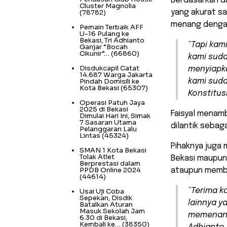
Berdasarkan da
Cluster Magnolia
(78782)
yang akurat s
menang dengan 
Pemain Terbaik AFF
U-16 Pulang ke
Bekasi, Tri Adhianto
“Tapi kam
Ganjar “Bocah
Cikunir”…
(66860)
kami suda
Disdukcapil Catat
menyiapka
14.687 Warga Jakarta
Pindah Domisili ke
kami sud
Kota Bekasi
(65307)
Konstitus
Operasi Patuh Jaya
2025 di Bekasi
Faisyal menamb
Dimulai Hari Ini, Simak
7 Sasaran Utama
dilantik sebag
Pelanggaran Lalu
Lintas
(45324)
Pihaknya juga
SMAN 1 Kota Bekasi
Tolak Atlet
Bekasi maupun
Berprestasi dalam
PPDB Online 2024
ataupun membe
(44614)
“Terima k
Usai Uji Coba
Sepekan, Disdik
lainnya y
Batalkan Aturan
Masuk Sekolah Jam
memenangk
6.30 di Bekasi,
Kembali ke…
(38350)