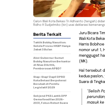
Calon Wali Kota Bekasi Tri Adhianto (tengah) di
Ridho H Sudjatmiko (kiri) usai deklarasi kemenang
Juru Bicara Ti
Berita Terkait
Wali Kota Beka
Taktik Bobby Nasution:
Harris Bobihoe
Sekda Provsu HKBP Hanya
Jabat 3 Bulan
nomor urut 1, 
menggugat hasi
Aksi Gubernur Sumut
(MK).
Bobby Nasution Berkantor
di Nias Dikritik,
Pemborosan APBD?
Hal tersebut d
kedua paslon, 
Siap-Siap! Dapil DPRD
Kota Bekasi Berpotensi
Suara di Tingk
Berubah di Pemilu
Legislatif 2029
“Selisih P
Sekjend PKS Lantik DPP
perundan
Gema Keadilan 2026-
masuk ke 
2031, Fokus Rebut Suara