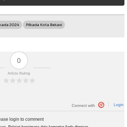
lkada 2024
Pilkada Kota Bekasi
0
Article Rating
Login
Connect with
ease login to comment
spam.
Pelajari bagaimana data komentar Anda diproses