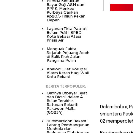
Pemda Kesulitan
Bayar Gaji ASN dan
PPPK, Menkeu
Purbaya Cairkan
Rp20,5 Triliun Pekan
Depan
Layanan Tirta Patriot
Belum Pulih! BPBD
Kota Bekasi Atasi
Krisis Air
Menguak Fakta
Sejarah Pejuang Aceh
di Balik Riuh Jalan
Panglima Polim
Analogi Diet Korupsi:
Alarm Keras bagi Wali
Kota Bekasi
BERITA TERPOPULER:
Gajinya Dibayar Telat
dan Dicicil dalam 4
Bulan Terakhir,
Ratusan Sekuriti
Dalam hal ini,
Pakuwon Mall…
(80234)
smentara Pasl
Summarecon Bekasi
02 memperoleh 
Larang Pembangunan
Mushola dan
Perluasan Club House