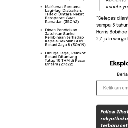
Adhianto 
Maklumat Bersama
imbuhnya
Lagi-lagi Diabaikan,
THM di Bintara Nekat
Beroperasi Saat
“Selepas dilan
Ramadan
(38042)
sampai 5 tahun
Dinas Pendidikan
Harris Bobihoe
Jatuhkan Sanksi
Pembinaan terhadap
2,7 juta warga
Kepala Sekolah SDN
Bekasi Jaya 8
(30419)
Diduga Ilegal, Pemkot
Bekasi Ditantang
Tutup 18 THM di Pasar
Ekspl
Bintara
(27322)
Berl
Ketikkan email Anda...
Follow Wha
rakyatbeka
terbaru set