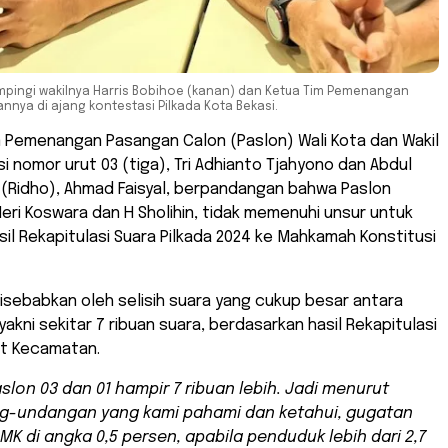
dampingi wakilnya Harris Bobihoe (kanan) dan Ketua Tim Pemenangan
annya di ajang kontestasi Pilkada Kota Bekasi.
m Pemenangan Pasangan Calon (Paslon) Wali Kota dan Wakil
si nomor urut 03 (tiga), Tri Adhianto Tjahyono dan Abdul
 (Ridho), Ahmad Faisyal, berpandangan bahwa Paslon
Heri Koswara dan H Sholihin, tidak memenuhi unsur untuk
l Rekapitulasi Suara Pilkada 2024 ke Mahkamah Konstitusi
isebabkan oleh selisih suara yang cukup besar antara
yakni sekitar 7 ribuan suara, berdasarkan hasil Rekapitulasi
at Kecamatan.
aslon 03 dan 01 hampir 7 ribuan lebih. Jadi menurut
g-undangan yang kami pahami dan ketahui, gugatan
MK di angka 0,5 persen, apabila penduduk lebih dari 2,7