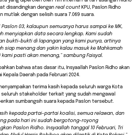
ta yang diperoleh oleh Tim Internal Partai Pasangan Ridho
aat disandingkan dengan
real count
KPU, Paslon Ridho
mutlak dengan selisih suara 7.069 suara.
i Paslon 03, kalaupun semuanya harus sampai ke MK,
h menyiapkan data secara lengkap. Kami sudah
n bukti-bukti di lapangan yang kami punya, artinya
ah siap menang dan yakin kalau masuk ke Mahkamah
i kami pasti akan menang,” sambung Faisyal.
ahkan bahwa atas dasar itu, Insyaallah Paslon Ridho akan
ai Kepala Daerah pada Februari 2024.
 menyampaikan terima kasih kepada seluruh warga Kota
 seluruh stakeholder terkait yang sudah mengawal
rikan sumbangsih suara kepada Paslon tersebut.
asih kepada partai-partai koalisi, semua relawan, dan
ang pada hari ini sudah bergotong-royong
an Paslon Ridho. Insyaallah tanggal 10 Februari, Tri