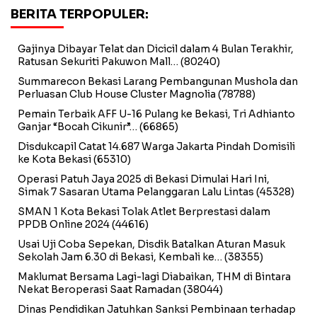
BERITA TERPOPULER:
Gajinya Dibayar Telat dan Dicicil dalam 4 Bulan Terakhir,
Ratusan Sekuriti Pakuwon Mall…
(80240)
Summarecon Bekasi Larang Pembangunan Mushola dan
Perluasan Club House Cluster Magnolia
(78788)
Pemain Terbaik AFF U-16 Pulang ke Bekasi, Tri Adhianto
Ganjar “Bocah Cikunir”…
(66865)
Disdukcapil Catat 14.687 Warga Jakarta Pindah Domisili
ke Kota Bekasi
(65310)
Operasi Patuh Jaya 2025 di Bekasi Dimulai Hari Ini,
Simak 7 Sasaran Utama Pelanggaran Lalu Lintas
(45328)
SMAN 1 Kota Bekasi Tolak Atlet Berprestasi dalam
PPDB Online 2024
(44616)
Usai Uji Coba Sepekan, Disdik Batalkan Aturan Masuk
Sekolah Jam 6.30 di Bekasi, Kembali ke…
(38355)
Maklumat Bersama Lagi-lagi Diabaikan, THM di Bintara
Nekat Beroperasi Saat Ramadan
(38044)
Dinas Pendidikan Jatuhkan Sanksi Pembinaan terhadap