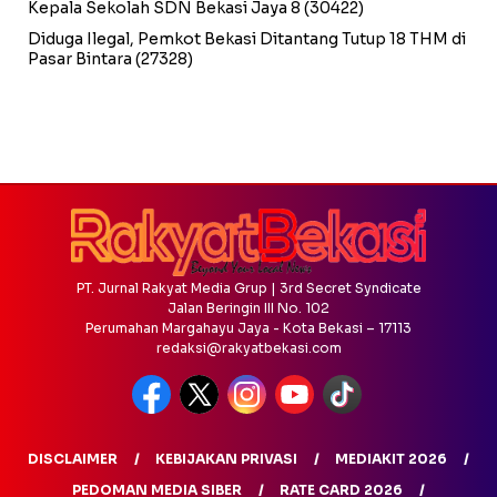
Kepala Sekolah SDN Bekasi Jaya 8
(30422)
Diduga Ilegal, Pemkot Bekasi Ditantang Tutup 18 THM di
Pasar Bintara
(27328)
PT. Jurnal Rakyat Media Grup | 3rd Secret Syndicate
Jalan Beringin III No. 102
Perumahan Margahayu Jaya - Kota Bekasi – 17113
redaksi@rakyatbekasi.com
DISCLAIMER
KEBIJAKAN PRIVASI
MEDIAKIT 2026
PEDOMAN MEDIA SIBER
RATE CARD 2026