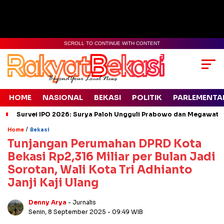
SCROLL TO CONTINUE WITH CONTENT
HOME
NASIONAL
BEKASI
POLITIK
PARLEMENTA
Survei IPO 2026: Surya Paloh Ungguli Prabowo dan Megawati
/
Home
Bekasi
Tunjangan Perumahan DPRD Kota
Bekasi Rp2,316 Miliar per Bulan Jadi
Sorotan, Wali Kota Tri Adhianto
Janji Kaji Ulang
Denny Arya
- Jurnalis
Senin, 8 September 2025
- 09:49 WIB