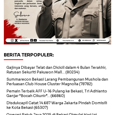
BERITA TERPOPULER:
Gajinya Dibayar Telat dan Dicicil dalam 4 Bulan Terakhir,
Ratusan Sekuriti Pakuwon Mall…
(80234)
Summarecon Bekasi Larang Pembangunan Mushola dan
Perluasan Club House Cluster Magnolia
(78782)
Pemain Terbaik AFF U-16 Pulang ke Bekasi, Tri Adhianto
Ganjar “Bocah Cikunir”…
(66860)
Disdukcapil Catat 14.687 Warga Jakarta Pindah Domisili
ke Kota Bekasi
(65307)
Operasi Patuh Jaya 2025 di Bekasi Dimulai Hari Ini,