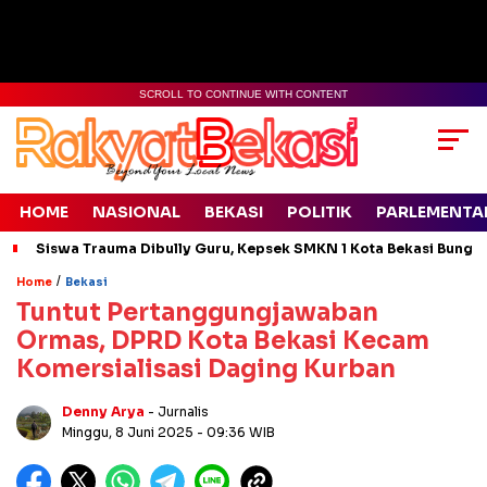
SCROLL TO CONTINUE WITH CONTENT
HOME
NASIONAL
BEKASI
POLITIK
PARLEMENTA
Siswa Trauma Dibully Guru, Kepsek SMKN 1 Kota Bekasi Bung
/
Home
Bekasi
Tuntut Pertanggungjawaban
Ormas, DPRD Kota Bekasi Kecam
Komersialisasi Daging Kurban
Denny Arya
- Jurnalis
Minggu, 8 Juni 2025
- 09:36 WIB