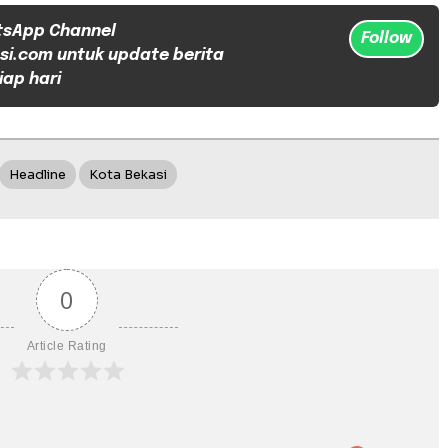
tsApp Channel
Follow
si.com untuk update berita
iap hari
Headline
Kota Bekasi
0
Article Rating