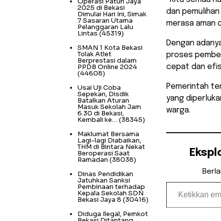
Operasi Patuh Jaya
2025 di Bekasi
dan pemulihan
Dimulai Hari Ini, Simak
7 Sasaran Utama
merasa aman d
Pelanggaran Lalu
Lintas
(45319)
Dengan adanya
SMAN 1 Kota Bekasi
Tolak Atlet
proses pembers
Berprestasi dalam
PPDB Online 2024
cepat dan efis
(44608)
Pemerintah te
Usai Uji Coba
Sepekan, Disdik
yang diperluk
Batalkan Aturan
Masuk Sekolah Jam
warga.
6.30 di Bekasi,
Kembali ke…
(38345)
Maklumat Bersama
Lagi-lagi Diabaikan,
THM di Bintara Nekat
Ekspl
Beroperasi Saat
Ramadan
(38038)
Berl
Dinas Pendidikan
Jatuhkan Sanksi
Ketikkan email Anda...
Pembinaan terhadap
Kepala Sekolah SDN
Bekasi Jaya 8
(30416)
Diduga Ilegal, Pemkot
Bekasi Ditantang