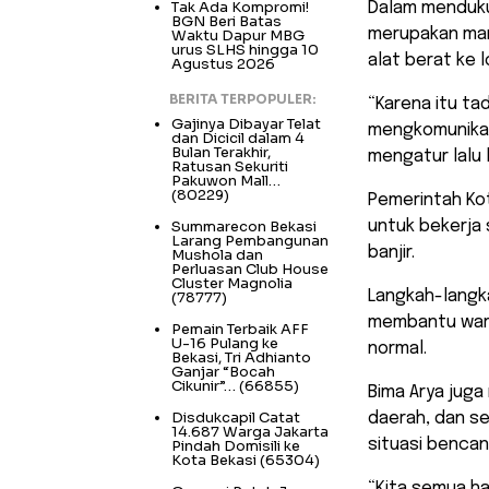
Tak Ada Kompromi!
Dalam menduku
BGN Beri Batas
merupakan man
Waktu Dapur MBG
urus SLHS hingga 10
alat berat ke 
Agustus 2026
BERITA TERPOPULER:
“Karena itu ta
Gajinya Dibayar Telat
mengkomunikas
dan Dicicil dalam 4
Bulan Terakhir,
mengatur lalu 
Ratusan Sekuriti
Pakuwon Mall…
(80229)
Pemerintah Ko
Summarecon Bekasi
untuk bekerja
Larang Pembangunan
banjir.
Mushola dan
Perluasan Club House
Cluster Magnolia
Langkah-langk
(78777)
membantu warg
Pemain Terbaik AFF
U-16 Pulang ke
normal.
Bekasi, Tri Adhianto
Ganjar “Bocah
Cikunir”…
(66855)
Bima Arya jug
Disdukcapil Catat
daerah, dan s
14.687 Warga Jakarta
situasi bencana
Pindah Domisili ke
Kota Bekasi
(65304)
“Kita semua h