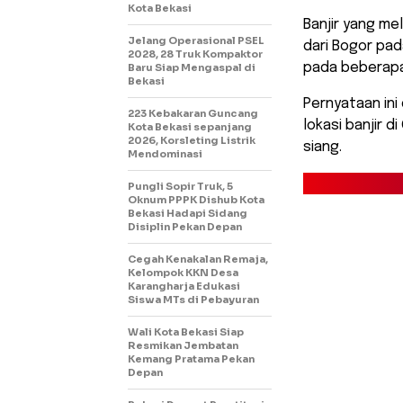
Kota Bekasi
Banjir yang me
Jelang Operasional PSEL
dari Bogor pad
2028, 28 Truk Kompaktor
pada beberapa 
Baru Siap Mengaspal di
Bekasi
Pernyataan ini
223 Kebakaran Guncang
lokasi banjir 
Kota Bekasi sepanjang
2026, Korsleting Listrik
siang.
Mendominasi
Pungli Sopir Truk, 5
Oknum PPPK Dishub Kota
Bekasi Hadapi Sidang
Disiplin Pekan Depan
Cegah Kenakalan Remaja,
Kelompok KKN Desa
Karangharja Edukasi
Siswa MTs di Pebayuran
Wali Kota Bekasi Siap
Resmikan Jembatan
Kemang Pratama Pekan
Depan