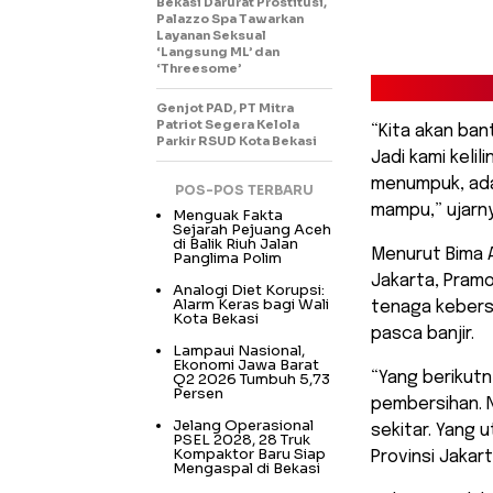
Bekasi Darurat Prostitusi,
Palazzo Spa Tawarkan
Layanan Seksual
‘Langsung ML’ dan
‘Threesome’
Genjot PAD, PT Mitra
Patriot Segera Kelola
“Kita akan ba
Parkir RSUD Kota Bekasi
Jadi kami keli
menumpuk, ada 
POS-POS TERBARU
mampu,” ujarn
Menguak Fakta
Sejarah Pejuang Aceh
di Balik Riuh Jalan
Menurut Bima 
Panglima Polim
Jakarta, Pram
Analogi Diet Korupsi:
Alarm Keras bagi Wali
tenaga kebersi
Kota Bekasi
pasca banjir.
Lampaui Nasional,
Ekonomi Jawa Barat
“Yang berikutn
Q2 2026 Tumbuh 5,73
Persen
pembersihan. Na
Jelang Operasional
sekitar. Yang
PSEL 2028, 28 Truk
Kompaktor Baru Siap
Provinsi Jakart
Mengaspal di Bekasi