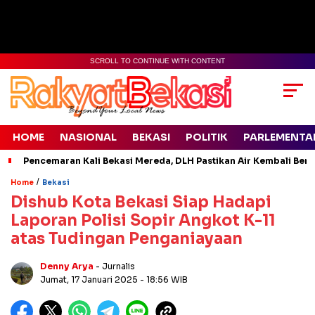
SCROLL TO CONTINUE WITH CONTENT
HOME
NASIONAL
BEKASI
POLITIK
PARLEMENTA
Pencemaran Kali Bekasi Mereda, DLH Pastikan Air Kembali Ben
/
Home
Bekasi
Dishub Kota Bekasi Siap Hadapi
Laporan Polisi Sopir Angkot K-11
atas Tudingan Penganiayaan
Denny Arya
- Jurnalis
Jumat, 17 Januari 2025
- 18:56 WIB