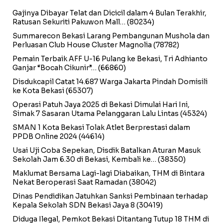
Gajinya Dibayar Telat dan Dicicil dalam 4 Bulan Terakhir,
Ratusan Sekuriti Pakuwon Mall…
(80234)
Summarecon Bekasi Larang Pembangunan Mushola dan
Perluasan Club House Cluster Magnolia
(78782)
Pemain Terbaik AFF U-16 Pulang ke Bekasi, Tri Adhianto
Ganjar “Bocah Cikunir”…
(66860)
Disdukcapil Catat 14.687 Warga Jakarta Pindah Domisili
ke Kota Bekasi
(65307)
Operasi Patuh Jaya 2025 di Bekasi Dimulai Hari Ini,
Simak 7 Sasaran Utama Pelanggaran Lalu Lintas
(45324)
SMAN 1 Kota Bekasi Tolak Atlet Berprestasi dalam
PPDB Online 2024
(44614)
Usai Uji Coba Sepekan, Disdik Batalkan Aturan Masuk
Sekolah Jam 6.30 di Bekasi, Kembali ke…
(38350)
Maklumat Bersama Lagi-lagi Diabaikan, THM di Bintara
Nekat Beroperasi Saat Ramadan
(38042)
Dinas Pendidikan Jatuhkan Sanksi Pembinaan terhadap
Kepala Sekolah SDN Bekasi Jaya 8
(30419)
Diduga Ilegal, Pemkot Bekasi Ditantang Tutup 18 THM di