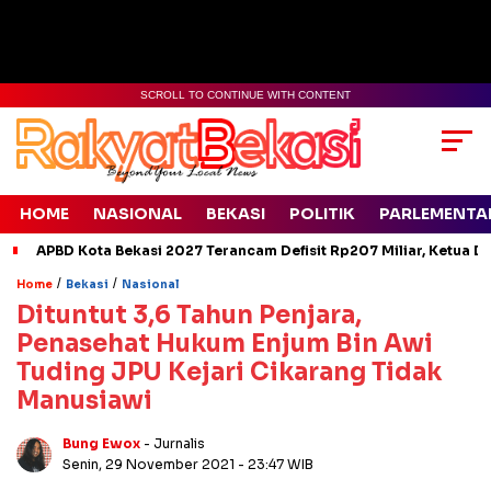
SCROLL TO CONTINUE WITH CONTENT
HOME
NASIONAL
BEKASI
POLITIK
PARLEMENTA
APBD Kota Bekasi 2027 Terancam Defisit Rp207 Miliar, Ketua D
/
/
Home
Bekasi
Nasional
Dituntut 3,6 Tahun Penjara,
Penasehat Hukum Enjum Bin Awi
Tuding JPU Kejari Cikarang Tidak
Manusiawi
Bung Ewox
- Jurnalis
Senin, 29 November 2021
- 23:47 WIB