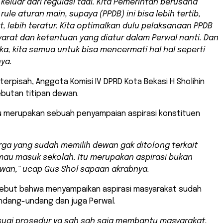
keluar dari regulasi tadi. Kita Pemerintah berusaha
t
rule
aturan main, supaya (PPDB) ini bisa lebih tertib,
at, lebih teratur. Kita optimalkan dulu pelaksanaan PPDB
yarat dan ketentuan yang diatur dalam Perwal nanti. Dan
uka, kita semua untuk bisa mencermati hal hal seperti
nya.
terpisah, Anggota Komisi IV DPRD Kota Bekasi H Sholihin
utan titipan dewan.
u merupakan sebuah penyampaian aspirasi konstituen
ga yang sudah memilih dewan gak ditolong terkait
au masuk sekolah. Itu merupakan aspirasi bukan
ewan,” ucap Gus Shol sapaan akrabnya.
ebut bahwa menyampaikan aspirasi masyarakat sudah
undang-undang dan juga Perwal.
suai prosedur ya sah sah saja membantu masyarakat,