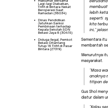
Maklumat Bersama
berusaha 
Lagi-lagi Diabaikan,
THM di Bintara Nekat
membua
Beroperasi Saat
lebih ket
Ramadan
(38034)
seperti s
Dinas Pendidikan
Jatuhkan Sanksi
kita terb
Pembinaan terhadap
Kepala Sekolah SDN
ini,” jelas
Bekasi Jaya 8
(30415)
Diduga Ilegal, Pemkot
Sementara itu 
Bekasi Ditantang
membantah seb
Tutup 18 THM di Pasar
Bintara
(27319)
Menurutnya it
masyarakat.
“Masa war
anaknya m
titipan d
Gus Shol meny
diatur dalam 
“Kalau se