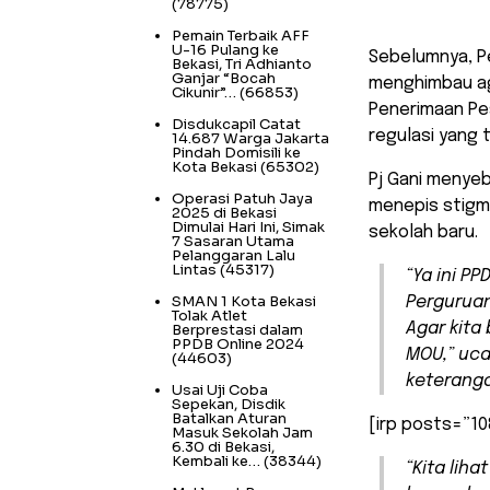
(78775)
Pemain Terbaik AFF
U-16 Pulang ke
Sebelumnya, P
Bekasi, Tri Adhianto
Ganjar “Bocah
menghimbau ag
Cikunir”…
(66853)
Penerimaan Pes
Disdukcapil Catat
regulasi yang 
14.687 Warga Jakarta
Pindah Domisili ke
Kota Bekasi
(65302)
Pj Gani menyeb
Operasi Patuh Jaya
menepis stigm
2025 di Bekasi
Dimulai Hari Ini, Simak
sekolah baru.
7 Sasaran Utama
Pelanggaran Lalu
Lintas
(45317)
“Ya ini P
SMAN 1 Kota Bekasi
Pergurua
Tolak Atlet
Agar kita
Berprestasi dalam
PPDB Online 2024
MOU,” uca
(44603)
keteranga
Usai Uji Coba
Sepekan, Disdik
Batalkan Aturan
[irp posts=”10
Masuk Sekolah Jam
6.30 di Bekasi,
Kembali ke…
(38344)
“Kita liha