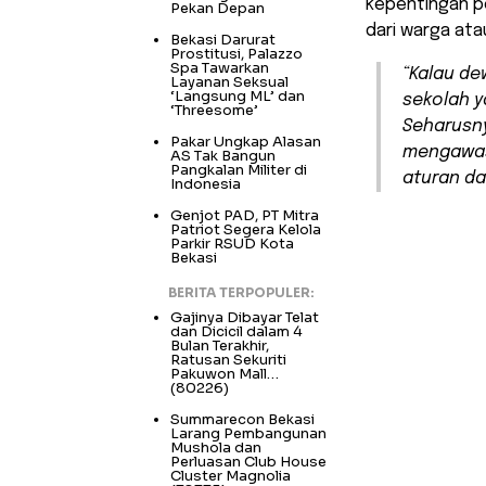
kepentingan po
Pekan Depan
dari warga ata
Bekasi Darurat
Prostitusi, Palazzo
Spa Tawarkan
“Kalau de
Layanan Seksual
‘Langsung ML’ dan
sekolah y
‘Threesome’
Seharusn
Pakar Ungkap Alasan
mengawas
AS Tak Bangun
Pangkalan Militer di
aturan da
Indonesia
Genjot PAD, PT Mitra
Patriot Segera Kelola
Parkir RSUD Kota
Bekasi
BERITA TERPOPULER:
Gajinya Dibayar Telat
dan Dicicil dalam 4
Bulan Terakhir,
Ratusan Sekuriti
Pakuwon Mall…
(80226)
Summarecon Bekasi
Larang Pembangunan
Mushola dan
Perluasan Club House
Cluster Magnolia