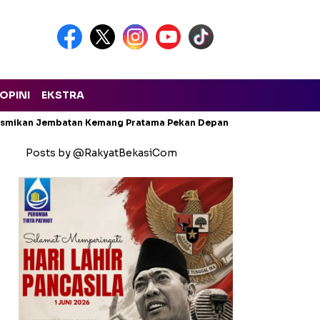
OPINI
EKSTRA
Resmikan Jembatan Kemang Pratama Pekan Depan
Bekasi Darura
Posts by @RakyatBekasiCom