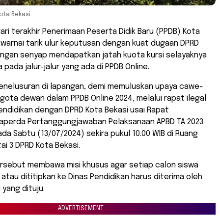
ta Bekasi.
Hari terakhir Penerimaan Peserta Didik Baru (PPDB) Kota
iwarnai tarik ulur keputusan dengan kuat dugaan DPRD
engan senyap mendapatkan jatah kuota kursi selayaknya
 pada jalur-jalur yang ada di PPDB Online.
enelusuran di lapangan, demi memuluskan upaya cawe-
ota dewan dalam PPDB Online 2024, melalui rapat ilegal
endidikan dengan DPRD Kota Bekasi usai Rapat
perda Pertanggungjawaban Pelaksanaan APBD TA 2023
ada Sabtu (13/07/2024) sekira pukul 10.00 WIB di Ruang
tai 3 DPRD Kota Bekasi.
ersebut membawa misi khusus agar setiap calon siswa
 atau dititipkan ke Dinas Pendidikan harus diterima oleh
 yang dituju.
ADVERTISEMENT