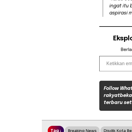
ingat itu
aspirasi 
Ekspl
Berl
Ketikkan email Anda...
Follow Wha
rakyatbeka
terbaru set
Tag :
Breaking News
Disdik Kota Be