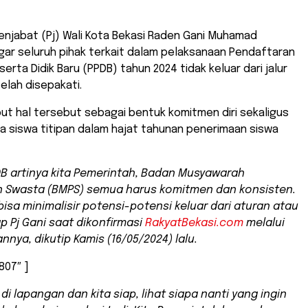
enjabat (Pj) Wali Kota Bekasi Raden Gani Muhamad
ar seluruh pihak terkait dalam pelaksanaan Pendaftaran
erta Didik Baru (PPDB) tahun 2024 tidak keluar dari jalur
telah disepakati.
ut hal tersebut sebagai bentuk komitmen diri sekaligus
a siswa titipan dalam hajat tahunan penerimaan siswa
PDB artinya kita Pemerintah, Badan Musyawarah
n Swasta (BMPS) semua harus komitmen dan konsisten.
 bisa minimalisir potensi-potensi keluar dari aturan atau
p Pj Gani saat dikonfirmasi
RakyatBekasi.com
melalui
nnya, dikutip Kamis (16/05/2024) lalu.
807″ ]
t di lapangan dan kita siap, lihat siapa nanti yang ingin