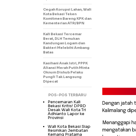
Cegah Korupsi Lahan, Wali
Kota Bekasi Teken
Komitmen Bareng KPK dan
Kementerian ATR/BPN
Kali Bekasi Tercemar
Berat, DLH Temukan
Kandungan Logam dan
Bakteri Melebihi Ambang
Batas
Kasihani Anak Istri, PPPK
Aliansi Merah Putih Minta
Oknum Dishub Pelaku
Pungli Tak Langsung
Dipecat
POS-POS TERBARU
Pencemaran Kali
Dengan jatah ti
Bekasi Kritis! DPRD
Desak Wali Kota Tri
Kalimalang dip
Adhianto Lapor ke
Provinsi
Menanggapi hal
Wali Kota Bekasi Siap
mengatakan ba
Resmikan Jembatan
Kemang Pratama