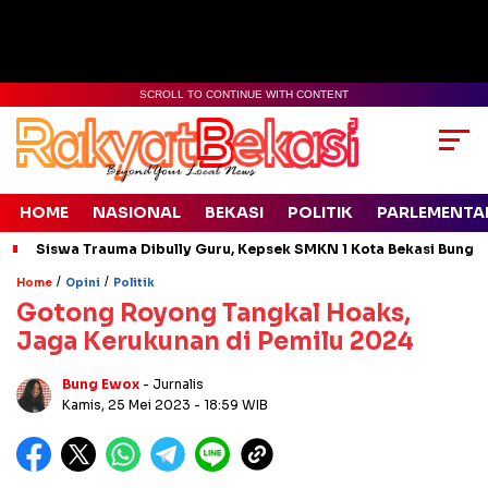
SCROLL TO CONTINUE WITH CONTENT
HOME
NASIONAL
BEKASI
POLITIK
PARLEMENTA
Siswa Trauma Dibully Guru, Kepsek SMKN 1 Kota Bekasi Bung
/
/
Home
Opini
Politik
Gotong Royong Tangkal Hoaks,
Jaga Kerukunan di Pemilu 2024
Bung Ewox
- Jurnalis
Kamis, 25 Mei 2023
- 18:59 WIB