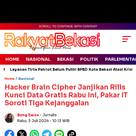
SCROLL TO CONTINUE WITH CONTENT
HOME
NASIONAL
BEKASI
POLITIK
PARLEMENTA
Layanan Tirta Patriot Belum Pulih! BPBD Kota Bekasi Atasi Krisis
/
Home
Nasional
Hacker Brain Cipher Janjikan Rilis
Kunci Data Gratis Rabu Ini, Pakar IT
Soroti Tiga Kejanggalan
Bung Ewox
- Jurnalis
Rabu, 3 Juli 2024
- 10:13 WIB