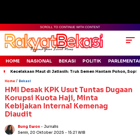
SCROLL TO CONTINUE WITH CONTENT
HOME
NASIONAL
BEKASI
POLITIK
PARLEMENTA
Kecelakaan Maut di Jatiasih: Truk Semen Hantam Pohon, Sopir 
/
Home
Bekasi
HMI Desak KPK Usut Tuntas Dugaan
Korupsi Kuota Haji, Minta
Kebijakan Internal Kemenag
Diaudit
Bung Ewox
- Jurnalis
Senin, 20 Oktober 2025
- 15:21 WIB