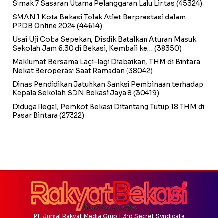
Simak 7 Sasaran Utama Pelanggaran Lalu Lintas
(45324)
SMAN 1 Kota Bekasi Tolak Atlet Berprestasi dalam
PPDB Online 2024
(44614)
Usai Uji Coba Sepekan, Disdik Batalkan Aturan Masuk
Sekolah Jam 6.30 di Bekasi, Kembali ke…
(38350)
Maklumat Bersama Lagi-lagi Diabaikan, THM di Bintara
Nekat Beroperasi Saat Ramadan
(38042)
Dinas Pendidikan Jatuhkan Sanksi Pembinaan terhadap
Kepala Sekolah SDN Bekasi Jaya 8
(30419)
Diduga Ilegal, Pemkot Bekasi Ditantang Tutup 18 THM di
Pasar Bintara
(27322)
PT. Jurnal Rakyat Media Grup | 3rd Secret Syndicate