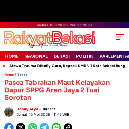
SCROLL TO CONTINUE WITH CONTENT
HOME
NASIONAL
BEKASI
POLITIK
PARLEMENTA
Siswa Trauma Dibully Guru, Kepsek SMKN 1 Kota Bekasi Bung
/
Home
Bekasi
Pasca Tabrakan Maut Kelayakan
Dapur SPPG Aren Jaya 2 Tuai
Sorotan
Denny Arya
- Jurnalis
Jumat, 15 Mei 2026
- 11:49 WIB