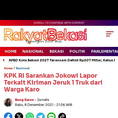
SCROLL TO CONTINUE WITH CONTENT
HOME
NASIONAL
BEKASI
POLITIK
PARLEMENTA
APBD Kota Bekasi 2027 Terancam Defisit Rp207 Miliar, Ketua D
/
Home
Nasional
KPK RI Sarankan Jokowi Lapor
Terkait Kiriman Jeruk 1 Truk dari
Warga Karo
Bung Ewox
- Jurnalis
Rabu, 8 Desember 2021
- 21:06 WIB