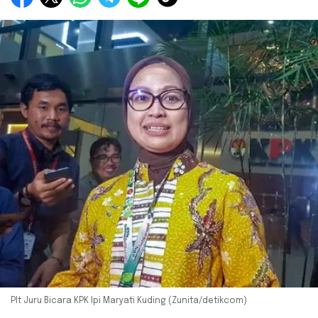
Plt Juru Bicara KPK Ipi Maryati Kuding (Zunita/detikcom)