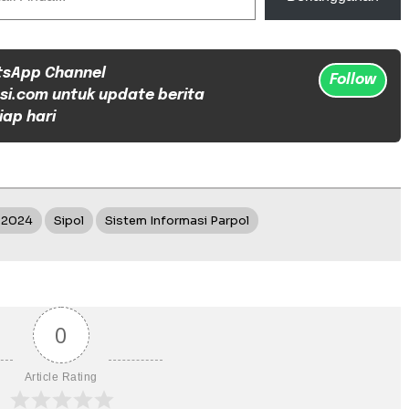
tsApp Channel
Follow
si.com untuk update berita
iap hari
s 2024
Sipol
Sistem Informasi Parpol
0
Article Rating