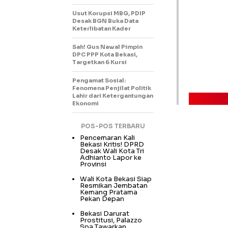
Usut Korupsi MBG, PDIP
Desak BGN Buka Data
Keterlibatan Kader
Sah! Gus Nawal Pimpin
DPC PPP Kota Bekasi,
Targetkan 6 Kursi
Pengamat Sosial:
Fenomena Penjilat Politik
Lahir dari Ketergantungan
Ekonomi
POS-POS TERBARU
Pencemaran Kali
Bekasi Kritis! DPRD
Desak Wali Kota Tri
Adhianto Lapor ke
Provinsi
Wali Kota Bekasi Siap
Resmikan Jembatan
Kemang Pratama
Pekan Depan
Bekasi Darurat
Prostitusi, Palazzo
Spa Tawarkan