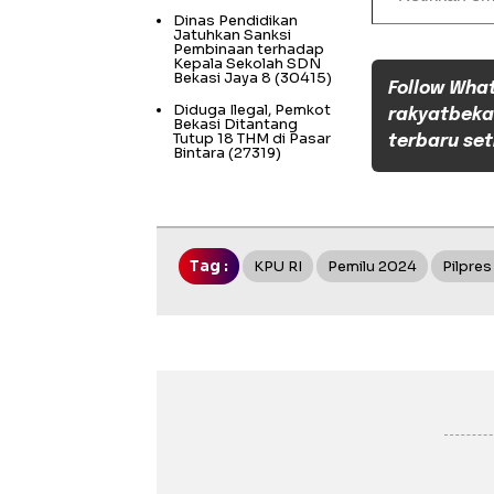
Dinas Pendidikan
Jatuhkan Sanksi
Pembinaan terhadap
Kepala Sekolah SDN
Bekasi Jaya 8
(30415)
Follow Wha
Diduga Ilegal, Pemkot
rakyatbeka
Bekasi Ditantang
Tutup 18 THM di Pasar
terbaru set
Bintara
(27319)
Tag :
KPU RI
Pemilu 2024
Pilpre