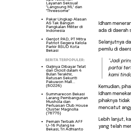
Layanan Seksual
‘Langsung ML’ dan
‘Threesome’
Pakar Ungkap Alasan
AS Tak Bangun
Idham meneran
Pangkalan Militer di
Indonesia
ada di daerah 
Genjot PAD, PT Mitra
Selanjutnya d
Patriot Segera Kelola
Parkir RSUD Kota
pemilu di daer
Bekasi
BERITA TERPOPULER:
“Jadi pri
Gajinya Dibayar Telat
partai te
dan Dicicil dalam 4
Bulan Terakhir,
kami tinda
Ratusan Sekuriti
Pakuwon Mall…
(80226)
Kemudian, piha
Idham menekan
Summarecon Bekasi
Larang Pembangunan
pihaknya tida
Mushola dan
Perluasan Club House
mencatut ang
Cluster Magnolia
(78775)
Lebih lanjut, 
Pemain Terbaik AFF
U-16 Pulang ke
yang telah men
Bekasi, Tri Adhianto