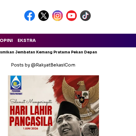
OPINI
EKSTRA
Resmikan Jembatan Kemang Pratama Pekan Depan
Bekasi Darura
Posts by @RakyatBekasiCom