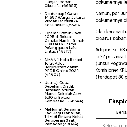
Ganjar “Bocah
dokumennya le
Cikunir”…
(66853)
Disdukcapil Catat
Namun, per Ju
14.687 Warga Jakarta
dokumennya di
Pindah Domisili ke
Kota Bekasi
(65302)
Oleh karena it
Operasi Patuh Jaya
2025 di Bekasi
dicatut sebag
Dimulai Hari Ini, Simak
7 Sasaran Utama
Pelanggaran Lalu
Adapun ke-98 
Lintas
(45317)
di 22 provinsi.
SMAN 1 Kota Bekasi
Tolak Atlet
(unsur Pegawa
Berprestasi dalam
Komisioner KPU
PPDB Online 2024
(44603)
(terdapat 80 p
Usai Uji Coba
Sepekan, Disdik
Batalkan Aturan
Masuk Sekolah Jam
6.30 di Bekasi,
Kembali ke…
(38344)
Ekspl
Maklumat Bersama
Berl
Lagi-lagi Diabaikan,
THM di Bintara Nekat
Ketikkan email Anda...
Beroperasi Saat
Ramadan
(38034)