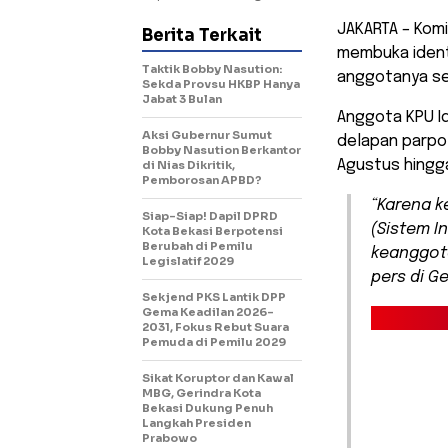
JAKARTA – Kom
Berita Terkait
membuka identi
Taktik Bobby Nasution:
anggotanya se
Sekda Provsu HKBP Hanya
Jabat 3 Bulan
Anggota KPU Id
Aksi Gubernur Sumut
delapan parpol
Bobby Nasution Berkantor
Agustus hingga
di Nias Dikritik,
Pemborosan APBD?
“Karena k
Siap-Siap! Dapil DPRD
(Sistem I
Kota Bekasi Berpotensi
Berubah di Pemilu
keanggota
Legislatif 2029
pers di G
Sekjend PKS Lantik DPP
Gema Keadilan 2026-
2031, Fokus Rebut Suara
Pemuda di Pemilu 2029
Sikat Koruptor dan Kawal
MBG, Gerindra Kota
Bekasi Dukung Penuh
Langkah Presiden
Prabowo