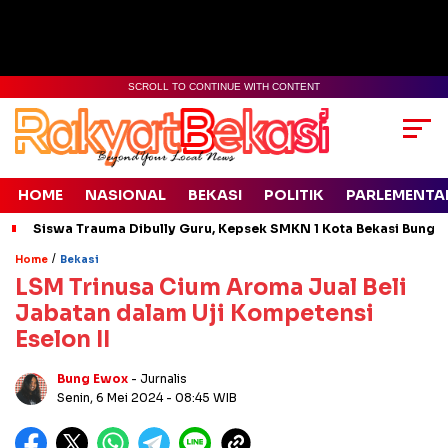
SCROLL TO CONTINUE WITH CONTENT
HOME
NASIONAL
BEKASI
POLITIK
PARLEMENTA
Siswa Trauma Dibully Guru, Kepsek SMKN 1 Kota Bekasi Bung
/
Home
Bekasi
LSM Trinusa Cium Aroma Jual Beli
Jabatan dalam Uji Kompetensi
Eselon II
Bung Ewox
- Jurnalis
Senin, 6 Mei 2024
- 08:45 WIB