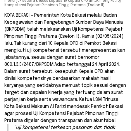
menunjuk secara khusus kepada 10 Kepala OPD untuk mengikuti Uji
Kompetensi Pejabat Pimpinan Tinggi Pratama (Eselon II).
KOTA BEKASI – Pemerintah Kota Bekasi melalui Badan
Kepegawaian dan Pengebangan Sumber Daya Manusia
(BKPSDM) telah melaksanakan Uji Kompetensi Pejabat
Pimpinan Tinggi Pratama (Eselon II), Kamis (02/05/2024)
lalu. Tak kurang dari 10 Kepala OPD di Pemkot Bekasi
mengikuti uji kompetensi tersebut merepresentasikan
jabatannya, sesuai dengan surat bernomor
800.1.3.3/2487/BKPSDM.Adap tertanggal 24 April 2024.
Dalam surat tersebut, kesepuluh Kepala OPD akan
dinilai kompetensinya berdasarkan makalah hasil
karyanya yang setidaknya memuat topik sesuai dengan
target dan capaian kinerja yang tertuang dalam surat
perjanjian kerja serta wawancara. Ketua LSM Trinusa
Kota Bekasi Maksum Al Farizi mendesak Pemkot Bekasi
agar prosesi Uji Kompetensi Pejabat Pimpinan Tinggi
Pratama digelar dengan transparan dan akuntabel.
“Uji Kompetensi terkesan pesanan dan tidak