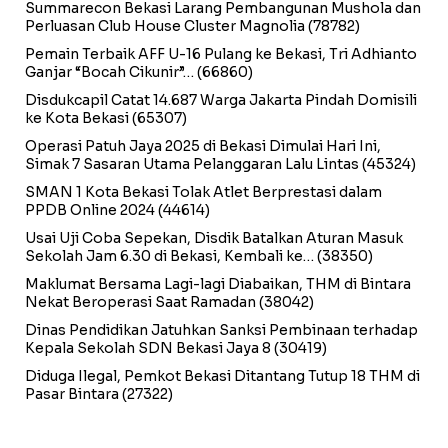
Summarecon Bekasi Larang Pembangunan Mushola dan
Perluasan Club House Cluster Magnolia
(78782)
Pemain Terbaik AFF U-16 Pulang ke Bekasi, Tri Adhianto
Ganjar “Bocah Cikunir”…
(66860)
Disdukcapil Catat 14.687 Warga Jakarta Pindah Domisili
ke Kota Bekasi
(65307)
Operasi Patuh Jaya 2025 di Bekasi Dimulai Hari Ini,
Simak 7 Sasaran Utama Pelanggaran Lalu Lintas
(45324)
SMAN 1 Kota Bekasi Tolak Atlet Berprestasi dalam
PPDB Online 2024
(44614)
Usai Uji Coba Sepekan, Disdik Batalkan Aturan Masuk
Sekolah Jam 6.30 di Bekasi, Kembali ke…
(38350)
Maklumat Bersama Lagi-lagi Diabaikan, THM di Bintara
Nekat Beroperasi Saat Ramadan
(38042)
Dinas Pendidikan Jatuhkan Sanksi Pembinaan terhadap
Kepala Sekolah SDN Bekasi Jaya 8
(30419)
Diduga Ilegal, Pemkot Bekasi Ditantang Tutup 18 THM di
Pasar Bintara
(27322)