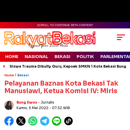
SCROLL TO CONTINUE WITH CONTENT
HOME
NASIONAL
BEKASI
POLITIK
PARLEMENTA
Siswa Trauma Dibully Guru, Kepsek SMKN 1 Kota Bekasi Bung
/
Home
Bekasi
Pelayanan Baznas Kota Bekasi Tak
Manusiawi, Ketua Komisi IV: Miris
Bung Ewox
- Jurnalis
Kamis, 5 Mei 2022
- 07:32 WIB