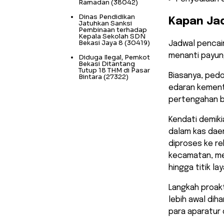
Ramadan
(38042)
Dinas Pendidikan
​Kapan Ja
Jatuhkan Sanksi
Pembinaan terhadap
Kepala Sekolah SDN
Bekasi Jaya 8
(30419)
​Jadwal pencai
menanti payung
Diduga Ilegal, Pemkot
Bekasi Ditantang
Tutup 18 THM di Pasar
Biasanya, ped
Bintara
(27322)
edaran kement
pertengahan b
​Kendati demi
dalam kas daer
diproses ke re
kecamatan, mer
hingga titik l
​Langkah proa
lebih awal di
para aparatur 