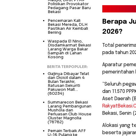
Polisikan Provokator
Pedagang Pasar Baru
Bekasi
Pencemaran Kali
​Berapa J
Bekasi Mereda, DLH
Pastikan Air Kembali
2026?
Bening
Waspada El Nino,
Disdamkarmat Bekasi
​Total penerim
Larang Warga Bakar
pada tahun 20
Sampah di Lahan
Kosong
Aparatur pemeri
BERITA TERPOPULER:
pemerintahan h
Gajinya Dibayar Telat
dan Dicicil dalam 4
Bulan Terakhir,
​”Seluruh pega
Ratusan Sekuriti
Pakuwon Mall…
dan 11.570 PP
(80234)
Aset Daerah (B
Summarecon Bekasi
Larang Pembangunan
RakyatBekasi.
Mushola dan
Bekasi, Senin (
Perluasan Club House
Cluster Magnolia
(78782)
​Alokasi yang 
Pemain Terbaik AFF
beserta jajar
U-16 Pulang ke