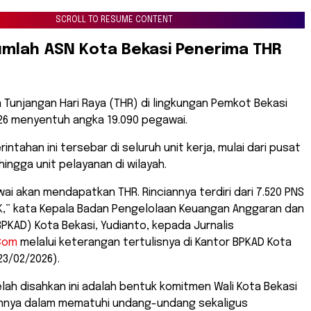
SCROLL TO RESUME CONTENT
umlah ASN Kota Bekasi Penerima THR
a Tunjangan Hari Raya (THR) di lingkungan Pemkot Bekasi
26 menyentuh angka 19.090 pegawai.
ntahan ini tersebar di seluruh unit kerja, mulai dari pusat
ingga unit pelayanan di wilayah.
wai akan mendapatkan THR. Rinciannya terdiri dari 7.520 PNS
PK,” kata Kepala Badan Pengelolaan Keuangan Anggaran dan
PKAD) Kota Bekasi, Yudianto, kepada Jurnalis
Com
melalui keterangan tertulisnya di Kantor BPKAD Kota
23/02/2026).
telah disahkan ini adalah bentuk komitmen Wali Kota Bekasi
annya dalam mematuhi undang-undang sekaligus