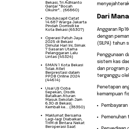
Bekasi, Tri Adhianto
menyejahterak
Ganjar “Bocah
Cikunir”…
(66860)
​Dari Man
Disdukcapil Catat
14.687 Warga Jakarta
Pindah Domisili ke
Kota Bekasi
(65307)
​Anggaran Rp160
dengan pemanf
Operasi Patuh Jaya
2025 di Bekasi
(SILPA) tahun 
Dimulai Hari Ini, Simak
7 Sasaran Utama
Pelanggaran Lalu
​Penggunaan da
Lintas
(45324)
sistem kas daer
SMAN 1 Kota Bekasi
Tolak Atlet
dan program p
Berprestasi dalam
terganggu ole
PPDB Online 2024
(44614)
​Penetapan an
Usai Uji Coba
Sepekan, Disdik
kemampuan fis
Batalkan Aturan
Masuk Sekolah Jam
6.30 di Bekasi,
​Pembayaran 
Kembali ke…
(38350)
Maklumat Bersama
​Pemenuhan t
Lagi-lagi Diabaikan,
THM di Bintara Nekat
Beroperasi Saat
​Penyediaan 