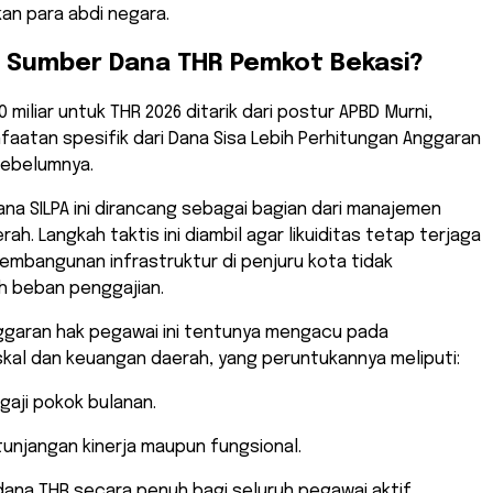
an para abdi negara.
a Sumber Dana THR Pemkot Bekasi?
 miliar untuk THR 2026 ditarik dari postur APBD Murni,
aatan spesifik dari Dana Sisa Lebih Perhitungan Anggaran
sebelumnya.
na SILPA ini dirancang sebagai bagian dari manajemen
ah. Langkah taktis ini diambil agar likuiditas tetap terjaga
embangunan infrastruktur di penjuru kota tidak
h beban penggajian.
ggaran hak pegawai ini tentunya mengacu pada
kal dan keuangan daerah, yang peruntukannya meliputi:
gaji pokok bulanan.
unjangan kinerja maupun fungsional.
dana THR secara penuh bagi seluruh pegawai aktif.