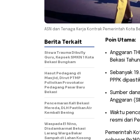
ASN dan Tenaga Kerja Kontrak Pemerintah Kota Beka
Poin Utama:
Berita Terkait
​Anggaran TH
Siswa Trauma Dibully
Guru, Kepsek SMKN 1 Kota
Bekasi Tahun
Bekasi Bungkam
​Sebanyak 19.
Hasut Pedagang di
Masjid, Dirut PTMP
PPPK dipasti
Polisikan Provokator
Pedagang Pasar Baru
Bekasi
​Sumber dana
Anggaran (SI
Pencemaran Kali Bekasi
Mereda, DLH Pastikan Air
​Waktu penca
Kembali Bening
resmi dari P
Waspada El Nino,
Disdamkarmat Bekasi
​Pemerintah K
Larang Warga Bakar
Sampah di Lahan Kosong