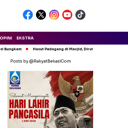
OPINI
EKSTRA
asi Bungkam
Hasut Pedagang di Masjid, Dirut PTMP Polisikan P
Posts by @RakyatBekasiCom