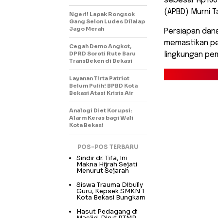
sebesar Rp160 
(APBD) Murni Ta
Ngeri! Lapak Rongsok
Gang Selon Ludes Dilalap
Jago Merah
Persiapan dana
memastikan pem
Cegah Demo Angkot,
DPRD Soroti Rute Baru
lingkungan pe
TransBeken di Bekasi
Layanan Tirta Patriot
Belum Pulih! BPBD Kota
Bekasi Atasi Krisis Air
Analogi Diet Korupsi:
Alarm Keras bagi Wali
Kota Bekasi
POS-POS TERBARU
Sindir dr. Tifa, Ini
Makna Hijrah Sejati
Menurut Sejarah
Siswa Trauma Dibully
Guru, Kepsek SMKN 1
Kota Bekasi Bungkam
Hasut Pedagang di
Masjid, Dirut PTMP