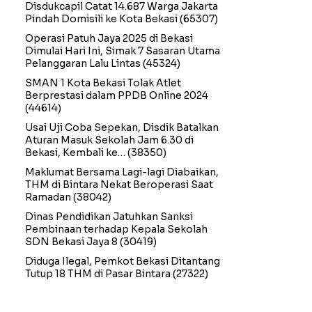
Disdukcapil Catat 14.687 Warga Jakarta
Pindah Domisili ke Kota Bekasi
(65307)
Operasi Patuh Jaya 2025 di Bekasi
Dimulai Hari Ini, Simak 7 Sasaran Utama
Pelanggaran Lalu Lintas
(45324)
SMAN 1 Kota Bekasi Tolak Atlet
Berprestasi dalam PPDB Online 2024
(44614)
Usai Uji Coba Sepekan, Disdik Batalkan
Aturan Masuk Sekolah Jam 6.30 di
Bekasi, Kembali ke…
(38350)
Maklumat Bersama Lagi-lagi Diabaikan,
THM di Bintara Nekat Beroperasi Saat
Ramadan
(38042)
Dinas Pendidikan Jatuhkan Sanksi
Pembinaan terhadap Kepala Sekolah
SDN Bekasi Jaya 8
(30419)
Diduga Ilegal, Pemkot Bekasi Ditantang
Tutup 18 THM di Pasar Bintara
(27322)