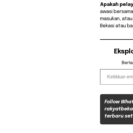
Apakah pelay
awasi bersama 
masukan, atau
Bekasi atau ba
Ekspl
Berl
Ketikkan email Anda...
Follow Wha
rakyatbeka
terbaru set