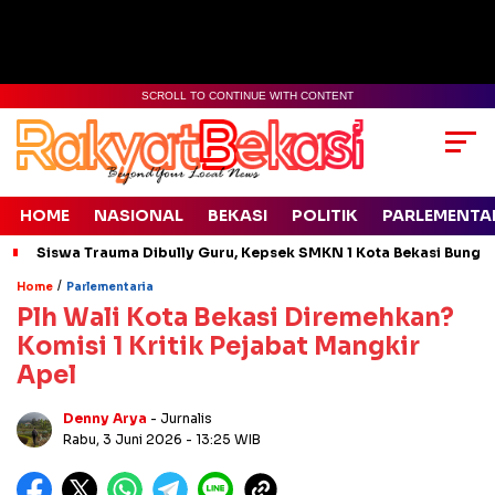
SCROLL TO CONTINUE WITH CONTENT
HOME
NASIONAL
BEKASI
POLITIK
PARLEMENTA
Siswa Trauma Dibully Guru, Kepsek SMKN 1 Kota Bekasi Bung
/
Home
Parlementaria
Plh Wali Kota Bekasi Diremehkan?
Komisi 1 Kritik Pejabat Mangkir
Apel
Denny Arya
- Jurnalis
Rabu, 3 Juni 2026
- 13:25 WIB