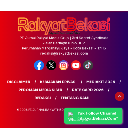
PT. Jurnal Rakyat Media Grup | 3rd Secret Syndicate
Jalan Beringin III No. 102
Perumahan Margahayu Jaya - Kota Bekasi – 17113
redaksi@rakyatbekasi.com
DISCLAIMER
KEBIJAKAN PRIVASI
MEDIAKIT 2026
PEDOMAN MEDIA SIBER
RATE CARD 2026
REDAKSI
TENTANG KAMI
© 2026 PT. JURNAL RAKYAT MEDIA GRUP - ALL RIGHTS RESERVED
Yuk Follow Channel
“RakyatBekasi.Com”