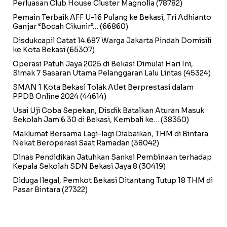
Perluasan Club House Cluster Magnolia
(78782)
Pemain Terbaik AFF U-16 Pulang ke Bekasi, Tri Adhianto
Ganjar “Bocah Cikunir”…
(66860)
Disdukcapil Catat 14.687 Warga Jakarta Pindah Domisili
ke Kota Bekasi
(65307)
Operasi Patuh Jaya 2025 di Bekasi Dimulai Hari Ini,
Simak 7 Sasaran Utama Pelanggaran Lalu Lintas
(45324)
SMAN 1 Kota Bekasi Tolak Atlet Berprestasi dalam
PPDB Online 2024
(44614)
Usai Uji Coba Sepekan, Disdik Batalkan Aturan Masuk
Sekolah Jam 6.30 di Bekasi, Kembali ke…
(38350)
Maklumat Bersama Lagi-lagi Diabaikan, THM di Bintara
Nekat Beroperasi Saat Ramadan
(38042)
Dinas Pendidikan Jatuhkan Sanksi Pembinaan terhadap
Kepala Sekolah SDN Bekasi Jaya 8
(30419)
Diduga Ilegal, Pemkot Bekasi Ditantang Tutup 18 THM di
Pasar Bintara
(27322)