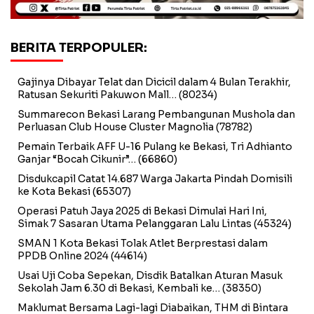
BERITA TERPOPULER:
Gajinya Dibayar Telat dan Dicicil dalam 4 Bulan Terakhir,
Ratusan Sekuriti Pakuwon Mall…
(80234)
Summarecon Bekasi Larang Pembangunan Mushola dan
Perluasan Club House Cluster Magnolia
(78782)
Pemain Terbaik AFF U-16 Pulang ke Bekasi, Tri Adhianto
Ganjar “Bocah Cikunir”…
(66860)
Disdukcapil Catat 14.687 Warga Jakarta Pindah Domisili
ke Kota Bekasi
(65307)
Operasi Patuh Jaya 2025 di Bekasi Dimulai Hari Ini,
Simak 7 Sasaran Utama Pelanggaran Lalu Lintas
(45324)
SMAN 1 Kota Bekasi Tolak Atlet Berprestasi dalam
PPDB Online 2024
(44614)
Usai Uji Coba Sepekan, Disdik Batalkan Aturan Masuk
Sekolah Jam 6.30 di Bekasi, Kembali ke…
(38350)
Maklumat Bersama Lagi-lagi Diabaikan, THM di Bintara