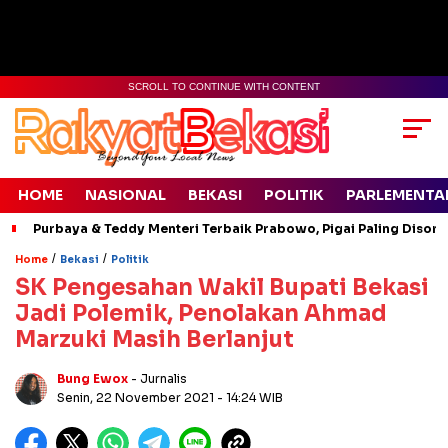
SCROLL TO CONTINUE WITH CONTENT
HOME
NASIONAL
BEKASI
POLITIK
PARLEMENTA
Purbaya & Teddy Menteri Terbaik Prabowo, Pigai Paling Disoro
/
/
Home
Bekasi
Politik
SK Pengesahan Wakil Bupati Bekasi
Jadi Polemik, Penolakan Ahmad
Marzuki Masih Berlanjut
Bung Ewox
- Jurnalis
Senin, 22 November 2021
- 14:24 WIB