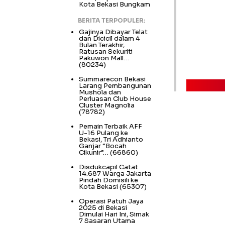
Kota Bekasi Bungkam
BERITA TERPOPULER:
Gajinya Dibayar Telat
dan Dicicil dalam 4
Bulan Terakhir,
Ratusan Sekuriti
Pakuwon Mall…
(80234)
Summarecon Bekasi
Larang Pembangunan
Mushola dan
Perluasan Club House
Cluster Magnolia
(78782)
Pemain Terbaik AFF
U-16 Pulang ke
Bekasi, Tri Adhianto
Ganjar “Bocah
Cikunir”…
(66860)
Disdukcapil Catat
14.687 Warga Jakarta
Pindah Domisili ke
Kota Bekasi
(65307)
Operasi Patuh Jaya
2025 di Bekasi
Dimulai Hari Ini, Simak
7 Sasaran Utama