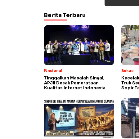
Berita Terbaru
Nasional
Bekasi
Tinggalkan Masalah Sinyal,
Kecelak
APJII Desak Pemerataan
Truk S
Kualitas Internet Indonesia
Sopir T