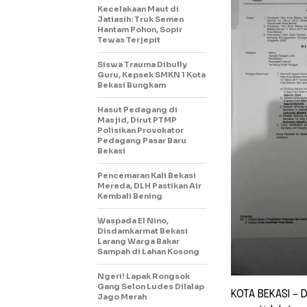
Kecelakaan Maut di
Jatiasih: Truk Semen
Hantam Pohon, Sopir
Tewas Terjepit
Siswa Trauma Dibully
Guru, Kepsek SMKN 1 Kota
Bekasi Bungkam
Hasut Pedagang di
Masjid, Dirut PTMP
Polisikan Provokator
Pedagang Pasar Baru
Bekasi
Pencemaran Kali Bekasi
Mereda, DLH Pastikan Air
Kembali Bening
Waspada El Nino,
Disdamkarmat Bekasi
Larang Warga Bakar
Sampah di Lahan Kosong
Ngeri! Lapak Rongsok
Gang Selon Ludes Dilalap
KOTA BEKASI – 
Jago Merah