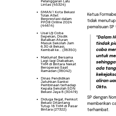
Pelanggaran Lalu
Lintas
(45324)
SMAN 1 Kota Bekasi
Ketua Formabe
Tolak Atlet
Berprestasi dalam
tidak menutup 
PPDB Online 2024
(44614)
pemalsuan SP 
Usai Uji Coba
Sepekan, Disdik
“Dalam H
Batalkan Aturan
Masuk Sekolah Jam
tindak p
6.30 di Bekasi,
coba men
Kembali ke…
(38350)
untuk me
Maklumat Bersama
Lagi-lagi Diabaikan,
sehingga
THM di Bintara Nekat
Beroperasi Saat
ada tang
Ramadan
(38042)
kekejaks
Dinas Pendidikan
aliran u
Jatuhkan Sanksi
Pembinaan terhadap
Okto.
Kepala Sekolah SDN
Bekasi Jaya 8
(30419)
SP dengan Nomo
Diduga Ilegal, Pemkot
Bekasi Ditantang
memberikan ca
Tutup 18 THM di Pasar
Bintara
(27322)
terhambat.