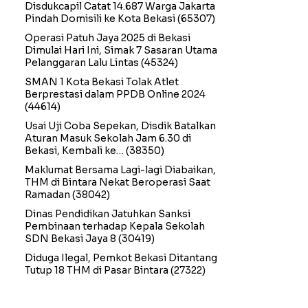
Disdukcapil Catat 14.687 Warga Jakarta
Pindah Domisili ke Kota Bekasi
(65307)
Operasi Patuh Jaya 2025 di Bekasi
Dimulai Hari Ini, Simak 7 Sasaran Utama
Pelanggaran Lalu Lintas
(45324)
SMAN 1 Kota Bekasi Tolak Atlet
Berprestasi dalam PPDB Online 2024
(44614)
Usai Uji Coba Sepekan, Disdik Batalkan
Aturan Masuk Sekolah Jam 6.30 di
Bekasi, Kembali ke…
(38350)
Maklumat Bersama Lagi-lagi Diabaikan,
THM di Bintara Nekat Beroperasi Saat
Ramadan
(38042)
Dinas Pendidikan Jatuhkan Sanksi
Pembinaan terhadap Kepala Sekolah
SDN Bekasi Jaya 8
(30419)
Diduga Ilegal, Pemkot Bekasi Ditantang
Tutup 18 THM di Pasar Bintara
(27322)