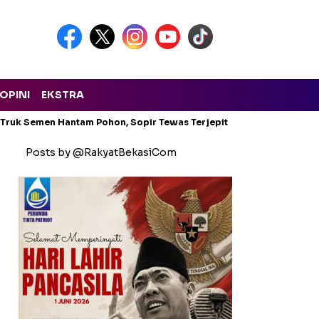
OPINI
EKSTRA
: Truk Semen Hantam Pohon, Sopir Tewas Terjepit
Sejarah Jalan
Posts by @RakyatBekasiCom