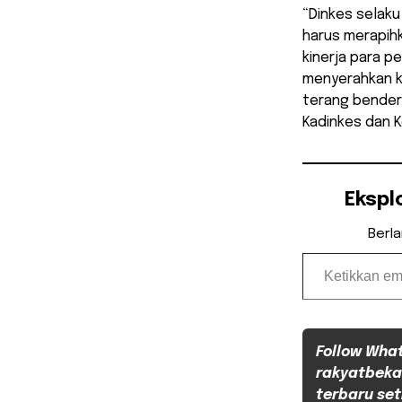
“Dinkes selak
harus merapih
kinerja para 
menyerahkan ke
terang bendera
Kadinkes dan K
Ekspl
Berl
Ketikkan email Anda...
Follow Wha
rakyatbeka
terbaru set