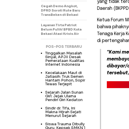
yang tidak te
Cegah Demo Angkot,
Daerah (BKPPD
DPRD Soroti Rute Baru
TransBeken di Bekasi
Ketua Forum M
Layanan Tirta Patriot
bahwa pihakny
Belum Pulih! BPBD Kota
Tenaga Kerja K
Bekasi Atasi Krisis Air
di pertengahan
POS-POS TERBARU
“Kami me
Tinggalkan Masalah
Sinyal, APJII Desak
membayar
Pemerataan Kualitas
Internet Indonesia
dibayar/d
Kecelakaan Maut di
tersebut
Jatiasih: Truk Semen
Hantam Pohon, Sopir
Tewas Terjepit
Sejarah Jalan Sunan
Giri: Jejak Ulama
Pendiri Giri Kedaton
Sindir dr. Tifa, Ini
Makna Hijrah Sejati
Menurut Sejarah
Siswa Trauma Dibully
Guru, Kepsek SMKN 1