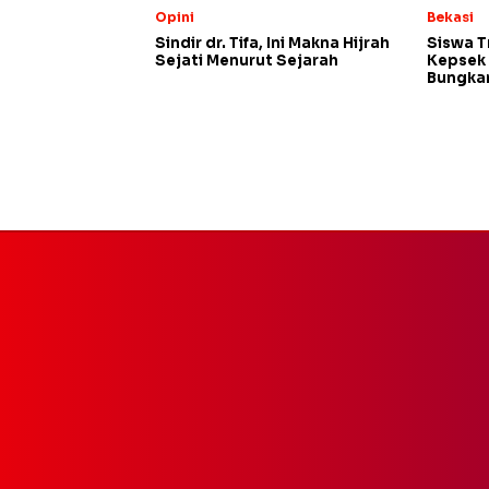
Opini
Bekasi
Sindir dr. Tifa, Ini Makna Hijrah
Siswa T
Sejati Menurut Sejarah
Kepsek 
Bungk