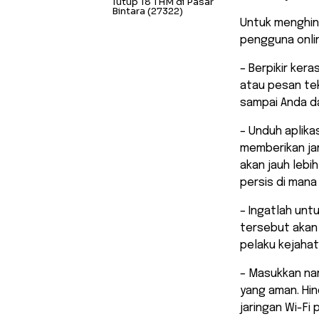
Tutup 18 THM di Pasar
Bintara
(27322)
Untuk menghin
pengguna onli
– Berpikir ker
atau pesan tek
sampai Anda d
– Unduh aplikas
memberikan ja
akan jauh lebi
persis di man
– Ingatlah unt
tersebut akan
pelaku kejahat
– Masukkan na
yang aman. Hin
jaringan Wi-Fi p