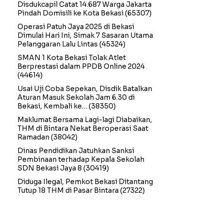
Disdukcapil Catat 14.687 Warga Jakarta
Pindah Domisili ke Kota Bekasi
(65307)
Operasi Patuh Jaya 2025 di Bekasi
Dimulai Hari Ini, Simak 7 Sasaran Utama
Pelanggaran Lalu Lintas
(45324)
SMAN 1 Kota Bekasi Tolak Atlet
Berprestasi dalam PPDB Online 2024
(44614)
Usai Uji Coba Sepekan, Disdik Batalkan
Aturan Masuk Sekolah Jam 6.30 di
Bekasi, Kembali ke…
(38350)
Maklumat Bersama Lagi-lagi Diabaikan,
THM di Bintara Nekat Beroperasi Saat
Ramadan
(38042)
Dinas Pendidikan Jatuhkan Sanksi
Pembinaan terhadap Kepala Sekolah
SDN Bekasi Jaya 8
(30419)
Diduga Ilegal, Pemkot Bekasi Ditantang
Tutup 18 THM di Pasar Bintara
(27322)