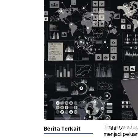
Tingginya adop
Berita Terkait
menjadi peluan