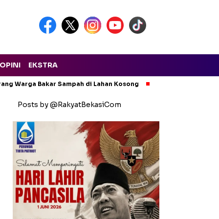
OPINI
EKSTRA
arang Warga Bakar Sampah di Lahan Kosong
Ngeri! Lapak Rong
Posts by @RakyatBekasiCom