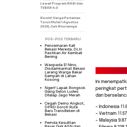
Lewat Program RASI dan
TEBAR 4.0
Resmi! Harga Pertamax
Turun Mulai 1 Agustus
2026, Cek Rinciannya
POS-POS TERBARU
Pencemaran Kali
Bekasi Mereda, DLH
Pastikan Air Kembali
Bening
Waspada El Nino,
Disdamkarmat Bekasi
Larang Warga Bakar
Sampah di Lahan
Kosong
Ini menempatka
Ngeri! Lapak Rongsok
peringkat pert
Gang Selon Ludes
Dilalap Jago Merah
dari berselanc
Cegah Demo Angkot,
– Indonesia 11.
DPRD Soroti Rute
Baru TransBeken di
– Vietnam 11.5
Bekasi
– Malaysia 9.87
Pemda Kesulitan
Bayar Gaji ASN dan