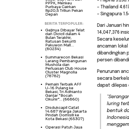
– Filipina 9.238.
PPPK, Menkeu
Purbaya Cairkan
– Thailand 4.61
Rp20,5 Triliun Pekan
– Singapura 1.5
Depan
BERITA TERPOPULER:
Dari Januari h
Gajinya Dibayar Telat
14,047,376 insi
dan Dicicil dalam 4
Bulan Terakhir,
Secara keselu
Ratusan Sekuriti
Pakuwon Mall…
ancaman lokal
(80234)
dibandingkan p
Summarecon Bekasi
persen dibandi
Larang Pembangunan
Mushola dan
Perluasan Club House
Penurunan anca
Cluster Magnolia
(78782)
secara berkel
Pemain Terbaik AFF
dapat dilepas d
U-16 Pulang ke
Bekasi, Tri Adhianto
Ganjar “Bocah
“Serangan
Cikunir”…
(66860)
luring te
Disdukcapil Catat
bentuk da
14.687 Warga Jakarta
Pindah Domisili ke
Indonesia
Kota Bekasi
(65307)
menggembi
Operasi Patuh Jaya