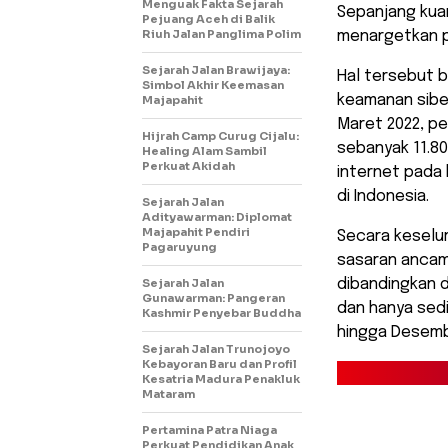
Menguak Fakta Sejarah
Sepanjang kuar
Pejuang Aceh di Balik
Riuh Jalan Panglima Polim
menargetkan p
Sejarah Jalan Brawijaya:
Hal tersebut 
Simbol Akhir Keemasan
keamanan siber
Majapahit
Maret 2022, pe
Hijrah Camp Curug Cijalu:
sebanyak 11.80
Healing Alam Sambil
Perkuat Akidah
internet pada
di Indonesia.
Sejarah Jalan
Adityawarman: Diplomat
Majapahit Pendiri
Secara keselu
Pagaruyung
sasaran ancama
Sejarah Jalan
dibandingkan 
Gunawarman: Pangeran
dan hanya sedi
Kashmir Penyebar Buddha
hingga Desembe
Sejarah Jalan Trunojoyo
Kebayoran Baru dan Profil
Kesatria Madura Penakluk
Mataram
Pertamina Patra Niaga
Perkuat Pendidikan Anak