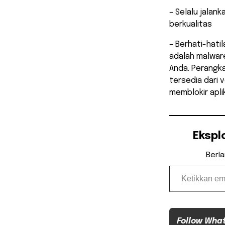
– Selalu jalan
berkualitas
– Berhati-hatil
adalah malwar
Anda. Perangk
tersedia dari
memblokir apli
Ekspl
Berl
Ketikkan email Anda...
Follow Wha