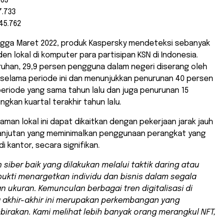
163
7.733
45.762
ingga Maret 2022, produk Kaspersky mendeteksi sebanyak
den lokal di komputer para partisipan KSN di Indonesia.
ruhan, 29,9 persen pengguna dalam negeri diserang oleh
 selama periode ini dan menunjukkan penurunan 40 persen
eriode yang sama tahun lalu dan juga penurunan 15
ngkan kuartal terakhir tahun lalu.
man lokal ini dapat dikaitkan dengan pekerjaan jarak jauh
anjutan yang meminimalkan penggunaan perangkat yang
i kantor, secara signifikan.
 siber baik yang dilakukan melalui taktik daring atau
rbukti menargetkan individu dan bisnis dalam segala
n ukuran. Kemunculan berbagai tren digitalisasi di
 akhir-akhir ini merupakan perkembangan yang
rakan. Kami melihat lebih banyak orang merangkul NFT,