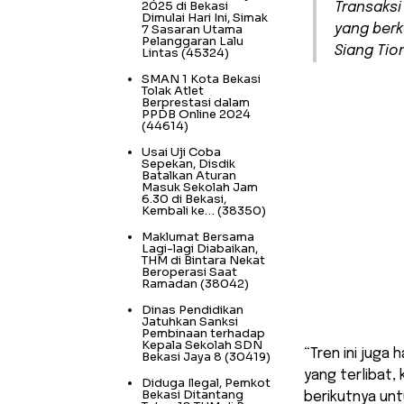
2025 di Bekasi
Transaksi
Dimulai Hari Ini, Simak
7 Sasaran Utama
yang berk
Pelanggaran Lalu
Siang Tio
Lintas
(45324)
SMAN 1 Kota Bekasi
Tolak Atlet
Berprestasi dalam
PPDB Online 2024
(44614)
Usai Uji Coba
Sepekan, Disdik
Batalkan Aturan
Masuk Sekolah Jam
6.30 di Bekasi,
Kembali ke…
(38350)
Maklumat Bersama
Lagi-lagi Diabaikan,
THM di Bintara Nekat
Beroperasi Saat
Ramadan
(38042)
Dinas Pendidikan
Jatuhkan Sanksi
Pembinaan terhadap
Kepala Sekolah SDN
“Tren ini juga
Bekasi Jaya 8
(30419)
yang terlibat,
Diduga Ilegal, Pemkot
Bekasi Ditantang
berikutnya untu