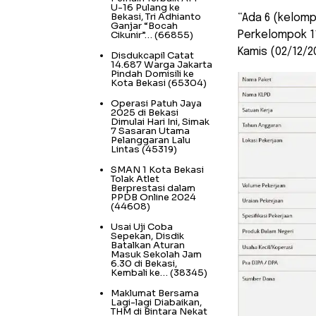
U-16 Pulang ke
Bekasi, Tri Adhianto
“Ada 6 (kelomp
Ganjar “Bocah
Cikunir”…
(66855)
Perkelompok 11
Kamis (02/12/2
Disdukcapil Catat
14.687 Warga Jakarta
Pindah Domisili ke
Kota Bekasi
(65304)
Operasi Patuh Jaya
2025 di Bekasi
Dimulai Hari Ini, Simak
7 Sasaran Utama
Pelanggaran Lalu
Lintas
(45319)
SMAN 1 Kota Bekasi
Tolak Atlet
Berprestasi dalam
PPDB Online 2024
(44608)
Usai Uji Coba
Sepekan, Disdik
Batalkan Aturan
Masuk Sekolah Jam
6.30 di Bekasi,
Kembali ke…
(38345)
Maklumat Bersama
Lagi-lagi Diabaikan,
THM di Bintara Nekat