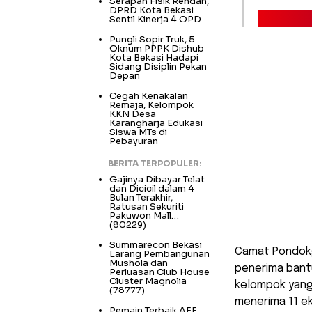
Serapan Fisik Rendah,
DPRD Kota Bekasi
Sentil Kinerja 4 OPD
Pungli Sopir Truk, 5
Oknum PPPK Dishub
Kota Bekasi Hadapi
Sidang Disiplin Pekan
Depan
Cegah Kenakalan
Remaja, Kelompok
KKN Desa
Karangharja Edukasi
Siswa MTs di
Pebayuran
BERITA TERPOPULER:
Gajinya Dibayar Telat
dan Dicicil dalam 4
Bulan Terakhir,
Ratusan Sekuriti
Pakuwon Mall…
(80229)
Summarecon Bekasi
Camat Pondokg
Larang Pembangunan
Mushola dan
penerima ban
Perluasan Club House
Cluster Magnolia
kelompok yang
(78777)
menerima 11 e
Pemain Terbaik AFF