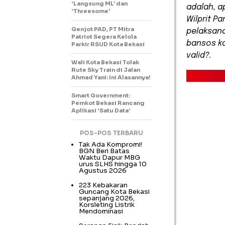
‘Langsung ML’ dan
adalah, a
‘Threesome’
Wilprit P
Genjot PAD, PT Mitra
pelaksana
Patriot Segera Kelola
bansos ka
Parkir RSUD Kota Bekasi
valid?.
Wali Kota Bekasi Tolak
Rute Sky Train di Jalan
Ahmad Yani: Ini Alasannya!
Smart Government:
Pemkot Bekasi Rancang
Aplikasi ‘Satu Data’
POS-POS TERBARU
Tak Ada Kompromi!
BGN Beri Batas
Waktu Dapur MBG
urus SLHS hingga 10
Agustus 2026
223 Kebakaran
Guncang Kota Bekasi
sepanjang 2026,
Korsleting Listrik
Mendominasi