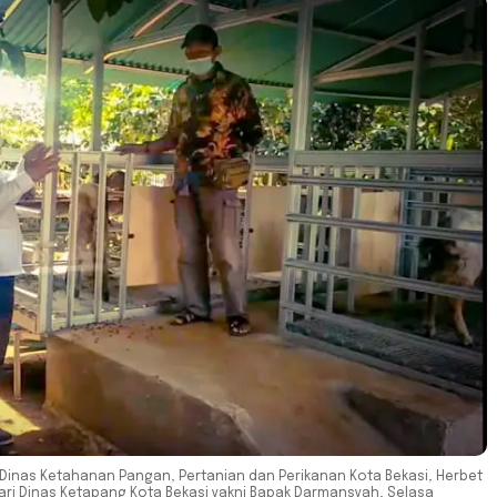
 Dinas Ketahanan Pangan, Pertanian dan Perikanan Kota Bekasi, Herbet
dari Dinas Ketapang Kota Bekasi yakni Bapak Darmansyah, Selasa