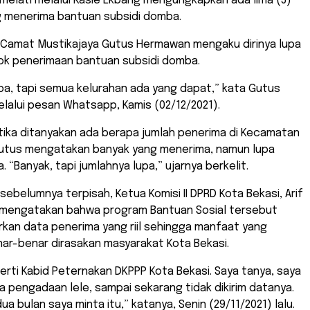
elati melalui Kasie Ekbang mengungkapkan ada lima (5)
 menerima bantuan subsidi domba.
 Camat Mustikajaya Gutus Hermawan mengaku dirinya lupa
ok penerimaan bantuan subsidi domba.
pa, tapi semua kelurahan ada yang dapat,” kata Gutus
elalui pesan Whatsapp, Kamis (02/12/2021).
etika ditanyakan ada berapa jumlah penerima di Kecamatan
Gutus mengatakan banyak yang menerima, namun lupa
. “Banyak, tapi jumlahnya lupa,” ujarnya berkelit.
sebelumnya terpisah, Ketua Komisi II DPRD Kota Bekasi, Arif
mengatakan bahwa program Bantuan Sosial tersebut
kan data penerima yang riil sehingga manfaat yang
ar-benar dirasakan masyarakat Kota Bekasi.
erti Kabid Peternakan DKPPP Kota Bekasi. Saya tanya, saya
ta pengadaan lele, sampai sekarang tidak dikirim datanya.
a bulan saya minta itu,” katanya, Senin (29/11/2021) lalu.