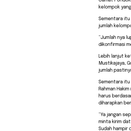
Camat Pondokm
kelompok yang
Sementara itu
jumlah kelomp
“Jumlah nya lu
dikonfirmasi m
Lebih lanjut k
Mustikajaya, 
jumlah pastinya
Sementara itu 
Rahman Hakim 
harus berdasar
diharapkan ben
“Ya jangan sep
minta kirim da
Sudah hampir du