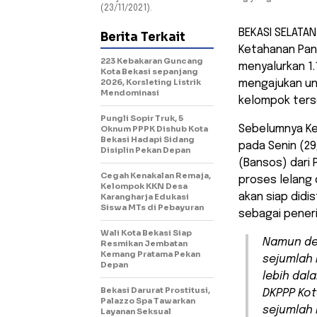
(23/11/2021).
BEKASI SELATAN
Berita Terkait
Ketahanan Pang
223 Kebakaran Guncang
menyalurkan 1
Kota Bekasi sepanjang
2026, Korsleting Listrik
mengajukan un
Mendominasi
kelompok terse
Pungli Sopir Truk, 5
Sebelumnya Kep
Oknum PPPK Dishub Kota
Bekasi Hadapi Sidang
pada Senin (29
Disiplin Pekan Depan
(Bansos) dari
Cegah Kenakalan Remaja,
proses lelang 
Kelompok KKN Desa
akan siap didi
Karangharja Edukasi
Siswa MTs di Pebayuran
sebagai pener
Wali Kota Bekasi Siap
Namun de
Resmikan Jembatan
Kemang Pratama Pekan
sejumlah 
Depan
lebih dal
Bekasi Darurat Prostitusi,
DKPPP Kot
Palazzo Spa Tawarkan
sejumlah 
Layanan Seksual