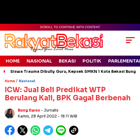
SCROLL TO CONTINUE WITH CONTENT
HOME
NASIONAL
BEKASI
POLITIK
PARLEMENTA
Siswa Trauma Dibully Guru, Kepsek SMKN 1 Kota Bekasi Bung
/
Home
Nasional
ICW: Jual Beli Predikat WTP
Berulang Kali, BPK Gagal Berbenah
Bung Ewox
- Jurnalis
Kamis, 28 April 2022
- 18:11 WIB