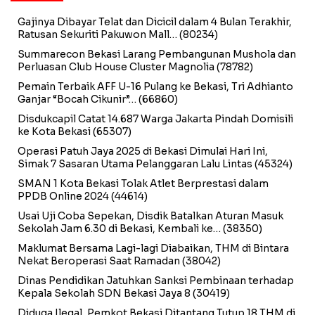
Gajinya Dibayar Telat dan Dicicil dalam 4 Bulan Terakhir,
Ratusan Sekuriti Pakuwon Mall…
(80234)
Summarecon Bekasi Larang Pembangunan Mushola dan
Perluasan Club House Cluster Magnolia
(78782)
Pemain Terbaik AFF U-16 Pulang ke Bekasi, Tri Adhianto
Ganjar “Bocah Cikunir”…
(66860)
Disdukcapil Catat 14.687 Warga Jakarta Pindah Domisili
ke Kota Bekasi
(65307)
Operasi Patuh Jaya 2025 di Bekasi Dimulai Hari Ini,
Simak 7 Sasaran Utama Pelanggaran Lalu Lintas
(45324)
SMAN 1 Kota Bekasi Tolak Atlet Berprestasi dalam
PPDB Online 2024
(44614)
Usai Uji Coba Sepekan, Disdik Batalkan Aturan Masuk
Sekolah Jam 6.30 di Bekasi, Kembali ke…
(38350)
Maklumat Bersama Lagi-lagi Diabaikan, THM di Bintara
Nekat Beroperasi Saat Ramadan
(38042)
Dinas Pendidikan Jatuhkan Sanksi Pembinaan terhadap
Kepala Sekolah SDN Bekasi Jaya 8
(30419)
Diduga Ilegal, Pemkot Bekasi Ditantang Tutup 18 THM di