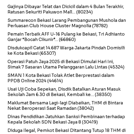
Gajinya Dibayar Telat dan Dicicil dalam 4 Bulan Terakhir,
Ratusan Sekuriti Pakuwon Mall…
(80234)
Summarecon Bekasi Larang Pembangunan Mushola dan
Perluasan Club House Cluster Magnolia
(78782)
Pemain Terbaik AFF U-16 Pulang ke Bekasi, Tri Adhianto
Ganjar “Bocah Cikunir”…
(66860)
Disdukcapil Catat 14.687 Warga Jakarta Pindah Domisili
ke Kota Bekasi
(65307)
Operasi Patuh Jaya 2025 di Bekasi Dimulai Hari Ini,
Simak 7 Sasaran Utama Pelanggaran Lalu Lintas
(45324)
SMAN 1 Kota Bekasi Tolak Atlet Berprestasi dalam
PPDB Online 2024
(44614)
Usai Uji Coba Sepekan, Disdik Batalkan Aturan Masuk
Sekolah Jam 6.30 di Bekasi, Kembali ke…
(38350)
Maklumat Bersama Lagi-lagi Diabaikan, THM di Bintara
Nekat Beroperasi Saat Ramadan
(38042)
Dinas Pendidikan Jatuhkan Sanksi Pembinaan terhadap
Kepala Sekolah SDN Bekasi Jaya 8
(30419)
Diduga Ilegal, Pemkot Bekasi Ditantang Tutup 18 THM di