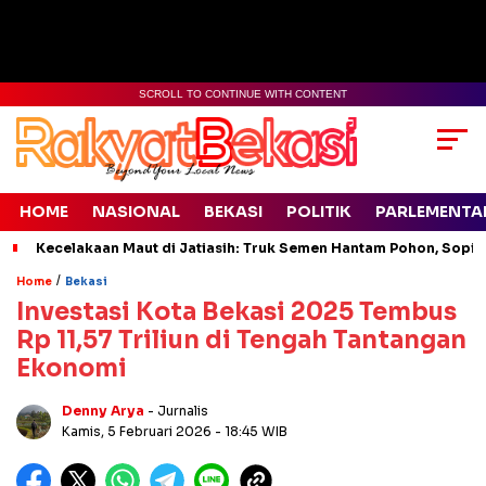
SCROLL TO CONTINUE WITH CONTENT
HOME
NASIONAL
BEKASI
POLITIK
PARLEMENTA
Kecelakaan Maut di Jatiasih: Truk Semen Hantam Pohon, Sopir 
/
Home
Bekasi
Investasi Kota Bekasi 2025 Tembus
Rp 11,57 Triliun di Tengah Tantangan
Ekonomi
Denny Arya
- Jurnalis
Kamis, 5 Februari 2026
- 18:45 WIB