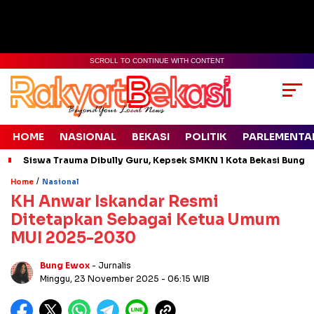
SCROLL TO CONTINUE WITH CONTENT
HOME
NASIONAL
BEKASI
POLITIK
PARLEMENTA
Siswa Trauma Dibully Guru, Kepsek SMKN 1 Kota Bekasi Bung
/
Home
Nasional
KH Anwar Iskandar Resmi
Ditetapkan Sebagai Ketua Umum
MUI 2025-2030
Bung Ewox
- Jurnalis
Minggu, 23 November 2025
- 06:15 WIB