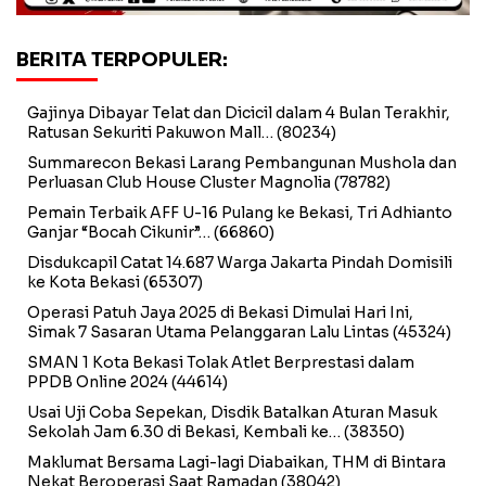
BERITA TERPOPULER:
Gajinya Dibayar Telat dan Dicicil dalam 4 Bulan Terakhir,
Ratusan Sekuriti Pakuwon Mall…
(80234)
Summarecon Bekasi Larang Pembangunan Mushola dan
Perluasan Club House Cluster Magnolia
(78782)
Pemain Terbaik AFF U-16 Pulang ke Bekasi, Tri Adhianto
Ganjar “Bocah Cikunir”…
(66860)
Disdukcapil Catat 14.687 Warga Jakarta Pindah Domisili
ke Kota Bekasi
(65307)
Operasi Patuh Jaya 2025 di Bekasi Dimulai Hari Ini,
Simak 7 Sasaran Utama Pelanggaran Lalu Lintas
(45324)
SMAN 1 Kota Bekasi Tolak Atlet Berprestasi dalam
PPDB Online 2024
(44614)
Usai Uji Coba Sepekan, Disdik Batalkan Aturan Masuk
Sekolah Jam 6.30 di Bekasi, Kembali ke…
(38350)
Maklumat Bersama Lagi-lagi Diabaikan, THM di Bintara
Nekat Beroperasi Saat Ramadan
(38042)