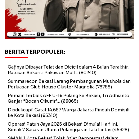
BERITA TERPOPULER:
Gajinya Dibayar Telat dan Dicicil dalam 4 Bulan Terakhir,
Ratusan Sekuriti Pakuwon Mall…
(80240)
Summarecon Bekasi Larang Pembangunan Mushola dan
Perluasan Club House Cluster Magnolia
(78788)
Pemain Terbaik AFF U-16 Pulang ke Bekasi, Tri Adhianto
Ganjar “Bocah Cikunir”…
(66865)
Disdukcapil Catat 14.687 Warga Jakarta Pindah Domisili
ke Kota Bekasi
(65310)
Operasi Patuh Jaya 2025 di Bekasi Dimulai Hari Ini,
Simak 7 Sasaran Utama Pelanggaran Lalu Lintas
(45328)
SMAN 1 Kota Bekasi Tolak Atlet Berprestasi dalam