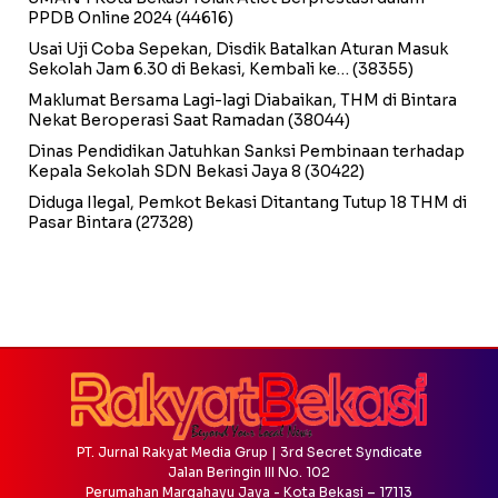
PPDB Online 2024
(44616)
Usai Uji Coba Sepekan, Disdik Batalkan Aturan Masuk
Sekolah Jam 6.30 di Bekasi, Kembali ke…
(38355)
Maklumat Bersama Lagi-lagi Diabaikan, THM di Bintara
Nekat Beroperasi Saat Ramadan
(38044)
Dinas Pendidikan Jatuhkan Sanksi Pembinaan terhadap
Kepala Sekolah SDN Bekasi Jaya 8
(30422)
Diduga Ilegal, Pemkot Bekasi Ditantang Tutup 18 THM di
Pasar Bintara
(27328)
PT. Jurnal Rakyat Media Grup | 3rd Secret Syndicate
Jalan Beringin III No. 102
Perumahan Margahayu Jaya - Kota Bekasi – 17113