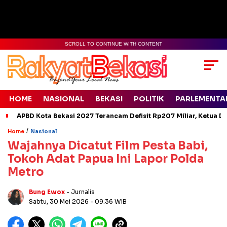
SCROLL TO CONTINUE WITH CONTENT
HOME
NASIONAL
BEKASI
POLITIK
PARLEMENTA
APBD Kota Bekasi 2027 Terancam Defisit Rp207 Miliar, Ketua D
/
Home
Nasional
Wajahnya Dicatut Film Pesta Babi,
Tokoh Adat Papua Ini Lapor Polda
Metro
Bung Ewox
- Jurnalis
Sabtu, 30 Mei 2026
- 09:36 WIB