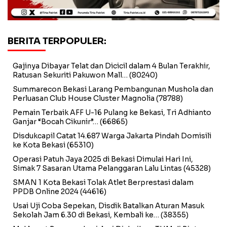
BERITA TERPOPULER:
Gajinya Dibayar Telat dan Dicicil dalam 4 Bulan Terakhir,
Ratusan Sekuriti Pakuwon Mall…
(80240)
Summarecon Bekasi Larang Pembangunan Mushola dan
Perluasan Club House Cluster Magnolia
(78788)
Pemain Terbaik AFF U-16 Pulang ke Bekasi, Tri Adhianto
Ganjar “Bocah Cikunir”…
(66865)
Disdukcapil Catat 14.687 Warga Jakarta Pindah Domisili
ke Kota Bekasi
(65310)
Operasi Patuh Jaya 2025 di Bekasi Dimulai Hari Ini,
Simak 7 Sasaran Utama Pelanggaran Lalu Lintas
(45328)
SMAN 1 Kota Bekasi Tolak Atlet Berprestasi dalam
PPDB Online 2024
(44616)
Usai Uji Coba Sepekan, Disdik Batalkan Aturan Masuk
Sekolah Jam 6.30 di Bekasi, Kembali ke…
(38355)