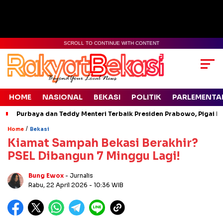
SCROLL TO CONTINUE WITH CONTENT
HOME
NASIONAL
BEKASI
POLITIK
PARLEMENTA
Purbaya dan Teddy Menteri Terbaik Presiden Prabowo, Pigai Pa
/
Home
Bekasi
Kiamat Sampah Bekasi Berakhir?
PSEL Dibangun 7 Minggu Lagi!
Bung Ewox
- Jurnalis
Rabu, 22 April 2026
- 10:36 WIB