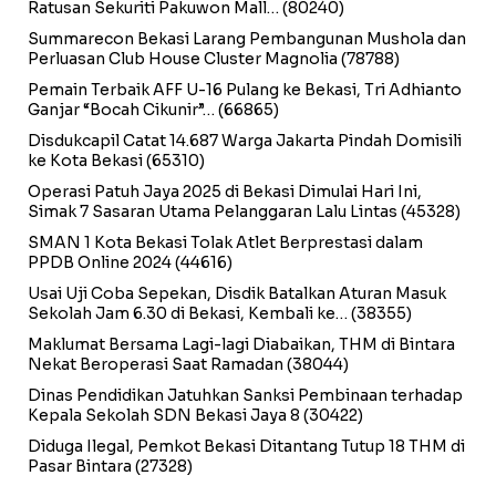
Ratusan Sekuriti Pakuwon Mall…
(80240)
Summarecon Bekasi Larang Pembangunan Mushola dan
Perluasan Club House Cluster Magnolia
(78788)
Pemain Terbaik AFF U-16 Pulang ke Bekasi, Tri Adhianto
Ganjar “Bocah Cikunir”…
(66865)
Disdukcapil Catat 14.687 Warga Jakarta Pindah Domisili
ke Kota Bekasi
(65310)
Operasi Patuh Jaya 2025 di Bekasi Dimulai Hari Ini,
Simak 7 Sasaran Utama Pelanggaran Lalu Lintas
(45328)
SMAN 1 Kota Bekasi Tolak Atlet Berprestasi dalam
PPDB Online 2024
(44616)
Usai Uji Coba Sepekan, Disdik Batalkan Aturan Masuk
Sekolah Jam 6.30 di Bekasi, Kembali ke…
(38355)
Maklumat Bersama Lagi-lagi Diabaikan, THM di Bintara
Nekat Beroperasi Saat Ramadan
(38044)
Dinas Pendidikan Jatuhkan Sanksi Pembinaan terhadap
Kepala Sekolah SDN Bekasi Jaya 8
(30422)
Diduga Ilegal, Pemkot Bekasi Ditantang Tutup 18 THM di
Pasar Bintara
(27328)