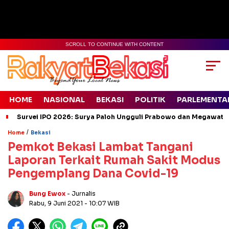
SCROLL TO CONTINUE WITH CONTENT
HOME
NASIONAL
BEKASI
POLITIK
PARLEMENTA
Survei IPO 2026: Surya Paloh Ungguli Prabowo dan Megawati
/
Home
Bekasi
Pemkot Bekasi Lambat Tangani
Laporan Terkait Rumah Sakit Modus
Pengemplang Dana Covid-19
Bung Ewox
- Jurnalis
Rabu, 9 Juni 2021
- 10:07 WIB