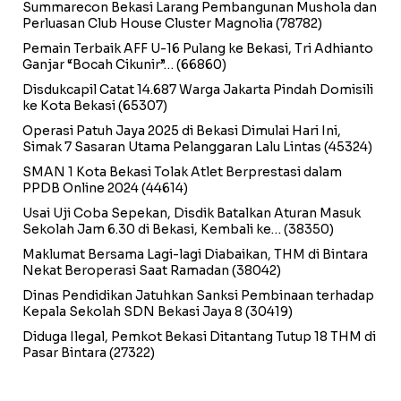
Summarecon Bekasi Larang Pembangunan Mushola dan
Perluasan Club House Cluster Magnolia
(78782)
Pemain Terbaik AFF U-16 Pulang ke Bekasi, Tri Adhianto
Ganjar “Bocah Cikunir”…
(66860)
Disdukcapil Catat 14.687 Warga Jakarta Pindah Domisili
ke Kota Bekasi
(65307)
Operasi Patuh Jaya 2025 di Bekasi Dimulai Hari Ini,
Simak 7 Sasaran Utama Pelanggaran Lalu Lintas
(45324)
SMAN 1 Kota Bekasi Tolak Atlet Berprestasi dalam
PPDB Online 2024
(44614)
Usai Uji Coba Sepekan, Disdik Batalkan Aturan Masuk
Sekolah Jam 6.30 di Bekasi, Kembali ke…
(38350)
Maklumat Bersama Lagi-lagi Diabaikan, THM di Bintara
Nekat Beroperasi Saat Ramadan
(38042)
Dinas Pendidikan Jatuhkan Sanksi Pembinaan terhadap
Kepala Sekolah SDN Bekasi Jaya 8
(30419)
Diduga Ilegal, Pemkot Bekasi Ditantang Tutup 18 THM di
Pasar Bintara
(27322)