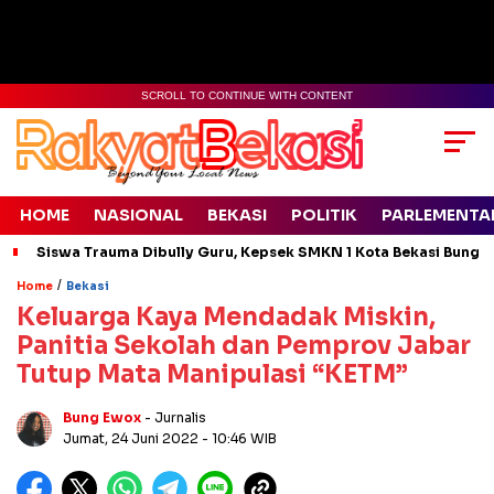
SCROLL TO CONTINUE WITH CONTENT
HOME
NASIONAL
BEKASI
POLITIK
PARLEMENTA
Siswa Trauma Dibully Guru, Kepsek SMKN 1 Kota Bekasi Bung
/
Home
Bekasi
Keluarga Kaya Mendadak Miskin,
Panitia Sekolah dan Pemprov Jabar
Tutup Mata Manipulasi “KETM”
Bung Ewox
- Jurnalis
Jumat, 24 Juni 2022
- 10:46 WIB