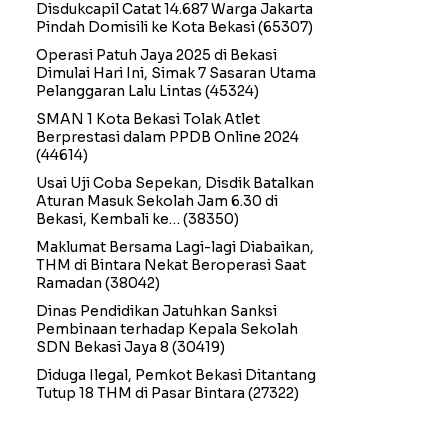
Disdukcapil Catat 14.687 Warga Jakarta
Pindah Domisili ke Kota Bekasi
(65307)
Operasi Patuh Jaya 2025 di Bekasi
Dimulai Hari Ini, Simak 7 Sasaran Utama
Pelanggaran Lalu Lintas
(45324)
SMAN 1 Kota Bekasi Tolak Atlet
Berprestasi dalam PPDB Online 2024
(44614)
Usai Uji Coba Sepekan, Disdik Batalkan
Aturan Masuk Sekolah Jam 6.30 di
Bekasi, Kembali ke…
(38350)
Maklumat Bersama Lagi-lagi Diabaikan,
THM di Bintara Nekat Beroperasi Saat
Ramadan
(38042)
Dinas Pendidikan Jatuhkan Sanksi
Pembinaan terhadap Kepala Sekolah
SDN Bekasi Jaya 8
(30419)
Diduga Ilegal, Pemkot Bekasi Ditantang
Tutup 18 THM di Pasar Bintara
(27322)