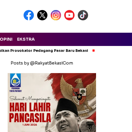
OPINI
EKSTRA
isikan Provokator Pedagang Pasar Baru Bekasi
Pencemaran Kali
Posts by @RakyatBekasiCom