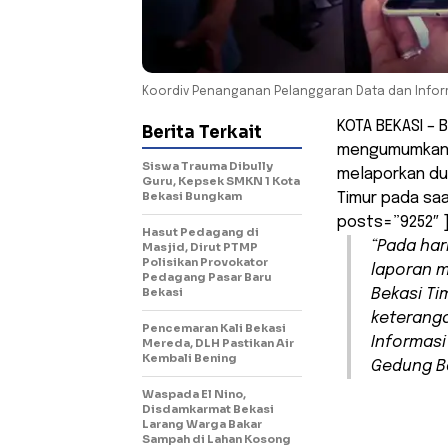
Koordiv Penanganan Pelanggaran Data dan Inform
KOTA BEKASI – 
Berita Terkait
mengumumkan t
Siswa Trauma Dibully
melaporkan du
Guru, Kepsek SMKN 1 Kota
Bekasi Bungkam
Timur pada saa
posts=”9252″ 
Hasut Pedagang di
“Pada har
Masjid, Dirut PTMP
Polisikan Provokator
laporan m
Pedagang Pasar Baru
Bekasi
Bekasi Ti
keterang
Pencemaran Kali Bekasi
Informasi
Mereda, DLH Pastikan Air
Kembali Bening
Gedung Ba
Waspada El Nino,
Disdamkarmat Bekasi
Larang Warga Bakar
Sampah di Lahan Kosong