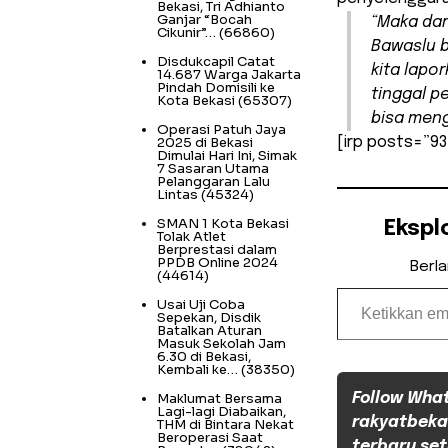
Bekasi, Tri Adhianto
Ganjar “Bocah
“Maka dar
Cikunir”…
(66860)
Bawaslu 
Disdukcapil Catat
kita lapo
14.687 Warga Jakarta
Pindah Domisili ke
tinggal p
Kota Bekasi
(65307)
bisa meng
Operasi Patuh Jaya
2025 di Bekasi
[irp posts=”93
Dimulai Hari Ini, Simak
7 Sasaran Utama
Pelanggaran Lalu
Lintas
(45324)
SMAN 1 Kota Bekasi
Ekspl
Tolak Atlet
Berprestasi dalam
PPDB Online 2024
Berl
(44614)
Ketikkan email Anda...
Usai Uji Coba
Sepekan, Disdik
Batalkan Aturan
Masuk Sekolah Jam
6.30 di Bekasi,
Kembali ke…
(38350)
Maklumat Bersama
Follow Wha
Lagi-lagi Diabaikan,
rakyatbeka
THM di Bintara Nekat
Beroperasi Saat
terbaru set