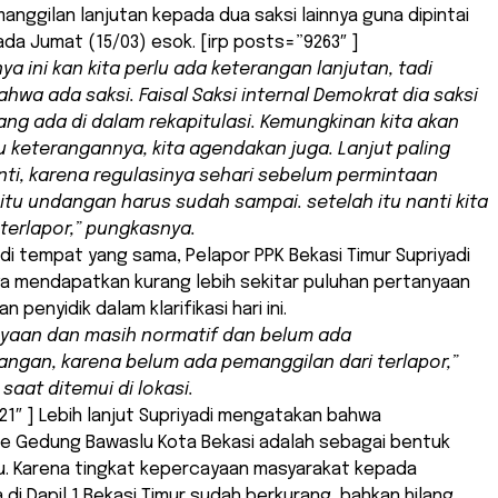
nggilan lanjutan kepada dua saksi lainnya guna dipintai
da Jumat (15/03) esok. [irp posts=”9263″ ]
ya ini kan kita perlu ada keterangan lanjutan, tadi
ahwa ada saksi. Faisal Saksi internal Demokrat dia saksi
yang ada di dalam rekapitulasi. Kemungkinan kita akan
lu keterangannya, kita agendakan juga. Lanjut paling
ti, karena regulasinya sehari sebelum permintaan
si itu undangan harus sudah sampai. setelah itu nanti kita
i terlapor,” pungkasnya.
di tempat yang sama, Pelapor PPK Bekasi Timur Supriyadi
ya mendapatkan kurang lebih sekitar puluhan pertanyaan
n penyidik dalam klarifikasi hari ini.
nyaan dan masih normatif dan belum ada
gan, karena belum ada pemanggilan dari terlapor,”
saat ditemui di lokasi.
21″ ] Lebih lanjut Supriyadi mengatakan bahwa
ke Gedung Bawaslu Kota Bekasi adalah sebagai bentuk
lu. Karena tingkat kepercayaan masyarakat kepada
di Dapil 1 Bekasi Timur sudah berkurang, bahkan hilang.