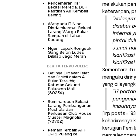
Pencemaran Kali
melakukan pema
Bekasi Mereda, DLH
Pastikan Air Kembali
keterangan, pa
Bening
“Selanjutn
Waspada El Nino,
disebut b
Disdamkarmat Bekasi
Larang Warga Bakar
internal 
Sampah di Lahan
Kosong
pintai du
Jumat nan
Ngeri! Lapak Rongsok
Gang Selon Ludes
klarifika
Dilalap Jago Merah
klarifikas
BERITA TERPOPULER:
Sementara itu 
Gajinya Dibayar Telat
dan Dicicil dalam 4
mengaku dirin
Bulan Terakhir,
yang dilayangka
Ratusan Sekuriti
Pakuwon Mall…
“17 perta
(80234)
pengemban
Summarecon Bekasi
Larang Pembangunan
imbuhnya 
Mushola dan
Perluasan Club House
[irp posts=”93
Cluster Magnolia
kehadirannya 
(78782)
kerugian Pemi
Pemain Terbaik AFF
U-16 Pulang ke
penyelenggara 