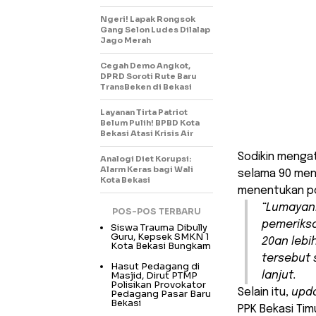
Ngeri! Lapak Rongsok
Gang Selon Ludes Dilalap
Jago Merah
Cegah Demo Angkot,
DPRD Soroti Rute Baru
TransBeken di Bekasi
Layanan Tirta Patriot
Belum Pulih! BPBD Kota
Bekasi Atasi Krisis Air
Sodikin mengat
Analogi Diet Korupsi:
Alarm Keras bagi Wali
selama 90 men
Kota Bekasi
menentukan pos
“Lumayanl
POS-POS TERBARU
pemeriksa
Siswa Trauma Dibully
Guru, Kepsek SMKN 1
20an lebi
Kota Bekasi Bungkam
tersebut 
Hasut Pedagang di
Masjid, Dirut PTMP
lanjut.
Polisikan Provokator
Selain itu,
upd
Pedagang Pasar Baru
Bekasi
PPK Bekasi Tim