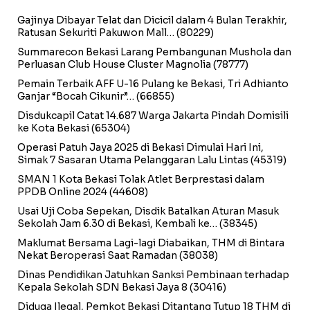
Gajinya Dibayar Telat dan Dicicil dalam 4 Bulan Terakhir,
Ratusan Sekuriti Pakuwon Mall…
(80229)
Summarecon Bekasi Larang Pembangunan Mushola dan
Perluasan Club House Cluster Magnolia
(78777)
Pemain Terbaik AFF U-16 Pulang ke Bekasi, Tri Adhianto
Ganjar “Bocah Cikunir”…
(66855)
Disdukcapil Catat 14.687 Warga Jakarta Pindah Domisili
ke Kota Bekasi
(65304)
Operasi Patuh Jaya 2025 di Bekasi Dimulai Hari Ini,
Simak 7 Sasaran Utama Pelanggaran Lalu Lintas
(45319)
SMAN 1 Kota Bekasi Tolak Atlet Berprestasi dalam
PPDB Online 2024
(44608)
Usai Uji Coba Sepekan, Disdik Batalkan Aturan Masuk
Sekolah Jam 6.30 di Bekasi, Kembali ke…
(38345)
Maklumat Bersama Lagi-lagi Diabaikan, THM di Bintara
Nekat Beroperasi Saat Ramadan
(38038)
Dinas Pendidikan Jatuhkan Sanksi Pembinaan terhadap
Kepala Sekolah SDN Bekasi Jaya 8
(30416)
Diduga Ilegal, Pemkot Bekasi Ditantang Tutup 18 THM di