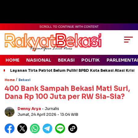
SCROLL TO CONTINUE WITH CONTENT
HOME
NASIONAL
BEKASI
POLITIK
PARLEMENTA
Layanan Tirta Patriot Belum Pulih! BPBD Kota Bekasi Atasi Krisis
/
Home
Bekasi
400 Bank Sampah Bekasi Mati Suri,
Dana Rp 100 Juta per RW Sia-Sia?
Denny Arya
- Jurnalis
Jumat, 24 April 2026
- 13:04 WIB