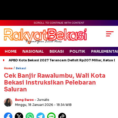
SCROLL TO CONTINUE WITH CONTENT
HOME
NASIONAL
BEKASI
POLITIK
PARLEMENTA
APBD Kota Bekasi 2027 Terancam Defisit Rp207 Miliar, Ketua D
/
Home
Bekasi
Cek Banjir Rawalumbu, Wali Kota
Bekasi Instruksikan Pelebaran
Saluran
Bung Ewox
- Jurnalis
Minggu, 18 Januari 2026
- 18:34 WIB