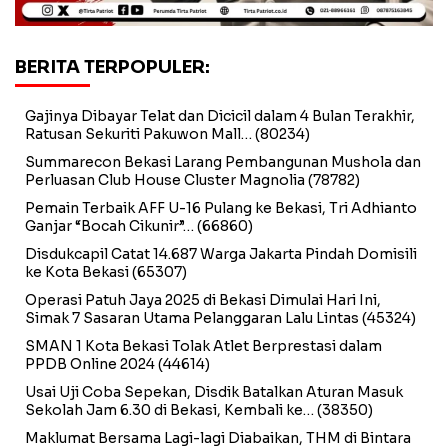
BERITA TERPOPULER:
Gajinya Dibayar Telat dan Dicicil dalam 4 Bulan Terakhir,
Ratusan Sekuriti Pakuwon Mall…
(80234)
Summarecon Bekasi Larang Pembangunan Mushola dan
Perluasan Club House Cluster Magnolia
(78782)
Pemain Terbaik AFF U-16 Pulang ke Bekasi, Tri Adhianto
Ganjar “Bocah Cikunir”…
(66860)
Disdukcapil Catat 14.687 Warga Jakarta Pindah Domisili
ke Kota Bekasi
(65307)
Operasi Patuh Jaya 2025 di Bekasi Dimulai Hari Ini,
Simak 7 Sasaran Utama Pelanggaran Lalu Lintas
(45324)
SMAN 1 Kota Bekasi Tolak Atlet Berprestasi dalam
PPDB Online 2024
(44614)
Usai Uji Coba Sepekan, Disdik Batalkan Aturan Masuk
Sekolah Jam 6.30 di Bekasi, Kembali ke…
(38350)
Maklumat Bersama Lagi-lagi Diabaikan, THM di Bintara