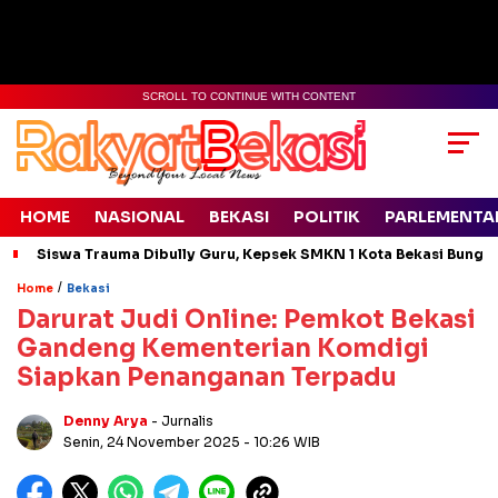
SCROLL TO CONTINUE WITH CONTENT
HOME
NASIONAL
BEKASI
POLITIK
PARLEMENTA
Siswa Trauma Dibully Guru, Kepsek SMKN 1 Kota Bekasi Bung
/
Home
Bekasi
Darurat Judi Online: Pemkot Bekasi
Gandeng Kementerian Komdigi
Siapkan Penanganan Terpadu
Denny Arya
- Jurnalis
Senin, 24 November 2025
- 10:26 WIB