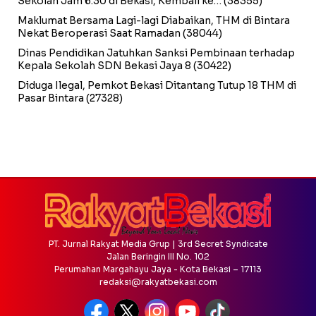
Sekolah Jam 6.30 di Bekasi, Kembali ke…
(38355)
Maklumat Bersama Lagi-lagi Diabaikan, THM di Bintara
Nekat Beroperasi Saat Ramadan
(38044)
Dinas Pendidikan Jatuhkan Sanksi Pembinaan terhadap
Kepala Sekolah SDN Bekasi Jaya 8
(30422)
Diduga Ilegal, Pemkot Bekasi Ditantang Tutup 18 THM di
Pasar Bintara
(27328)
PT. Jurnal Rakyat Media Grup | 3rd Secret Syndicate
Jalan Beringin III No. 102
Perumahan Margahayu Jaya - Kota Bekasi – 17113
redaksi@rakyatbekasi.com