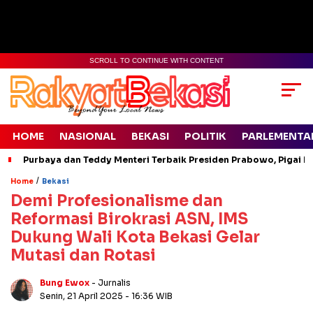
SCROLL TO CONTINUE WITH CONTENT
HOME
NASIONAL
BEKASI
POLITIK
PARLEMENTA
Purbaya dan Teddy Menteri Terbaik Presiden Prabowo, Pigai Pa
/
Home
Bekasi
Demi Profesionalisme dan
Reformasi Birokrasi ASN, IMS
Dukung Wali Kota Bekasi Gelar
Mutasi dan Rotasi
Bung Ewox
- Jurnalis
Senin, 21 April 2025
- 16:36 WIB