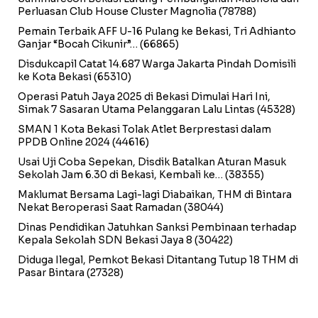
Perluasan Club House Cluster Magnolia
(78788)
Pemain Terbaik AFF U-16 Pulang ke Bekasi, Tri Adhianto
Ganjar “Bocah Cikunir”…
(66865)
Disdukcapil Catat 14.687 Warga Jakarta Pindah Domisili
ke Kota Bekasi
(65310)
Operasi Patuh Jaya 2025 di Bekasi Dimulai Hari Ini,
Simak 7 Sasaran Utama Pelanggaran Lalu Lintas
(45328)
SMAN 1 Kota Bekasi Tolak Atlet Berprestasi dalam
PPDB Online 2024
(44616)
Usai Uji Coba Sepekan, Disdik Batalkan Aturan Masuk
Sekolah Jam 6.30 di Bekasi, Kembali ke…
(38355)
Maklumat Bersama Lagi-lagi Diabaikan, THM di Bintara
Nekat Beroperasi Saat Ramadan
(38044)
Dinas Pendidikan Jatuhkan Sanksi Pembinaan terhadap
Kepala Sekolah SDN Bekasi Jaya 8
(30422)
Diduga Ilegal, Pemkot Bekasi Ditantang Tutup 18 THM di
Pasar Bintara
(27328)