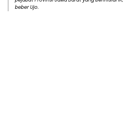
pejabat Provinsi Jawa Barat yang berinisial IK,”
beber Ujo.