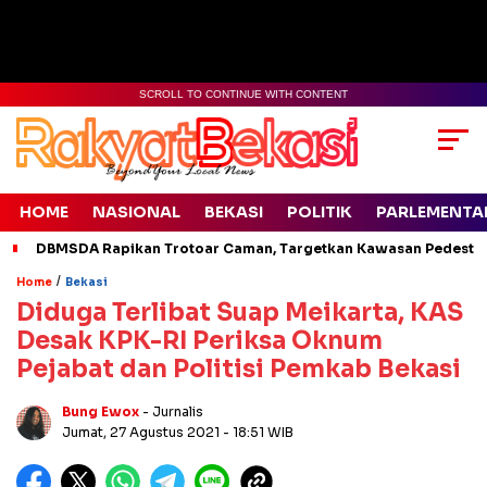
SCROLL TO CONTINUE WITH CONTENT
HOME
NASIONAL
BEKASI
POLITIK
PARLEMENTA
DBMSDA Rapikan Trotoar Caman, Targetkan Kawasan Pedestr
/
Home
Bekasi
Diduga Terlibat Suap Meikarta, KAS
Desak KPK-RI Periksa Oknum
Pejabat dan Politisi Pemkab Bekasi
Bung Ewox
- Jurnalis
Jumat, 27 Agustus 2021
- 18:51 WIB