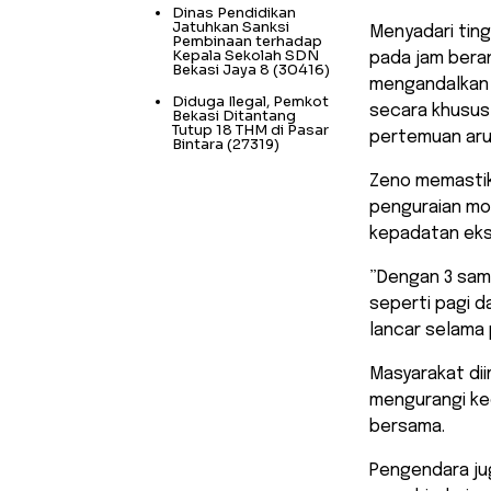
Dinas Pendidikan
Jatuhkan Sanksi
​Menyadari tin
Pembinaan terhadap
Kepala Sekolah SDN
pada jam beran
Bekasi Jaya 8
(30416)
mengandalkan 
Diduga Ilegal, Pemkot
secara khusus u
Bekasi Ditantang
Tutup 18 THM di Pasar
pertemuan aru
Bintara
(27319)
​Zeno memasti
penguraian mob
kepadatan eks
​”Dengan 3 sa
seperti pagi da
lancar selama
​Masyarakat d
mengurangi ke
bersama.
Pengendara juga