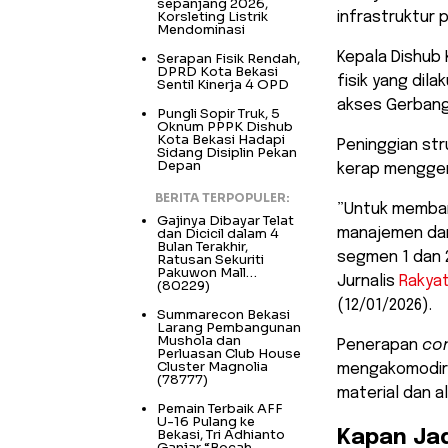
sepanjang 2026,
Korsleting Listrik
infrastruktur 
Mendominasi
Kepala Dishub 
Serapan Fisik Rendah,
DPRD Kota Bekasi
fisik yang dil
Sentil Kinerja 4 OPD
akses Gerbang
Pungli Sopir Truk, 5
Oknum PPPK Dishub
Kota Bekasi Hadapi
Peninggian str
Sidang Disiplin Pekan
Depan
kerap menggena
BERITA TERPOPULER:
​”Untuk memba
Gajinya Dibayar Telat
dan Dicicil dalam 4
manajemen dan
Bulan Terakhir,
segmen 1 dan 2
Ratusan Sekuriti
Pakuwon Mall…
Jurnalis
Rakya
(80229)
(12/01/2026).
Summarecon Bekasi
Larang Pembangunan
Mushola dan
​Penerapan
co
Perluasan Club House
Cluster Magnolia
mengakomodir 
(78777)
material dan a
Pemain Terbaik AFF
U-16 Pulang ke
Bekasi, Tri Adhianto
​Kapan Ja
Ganjar “Bocah