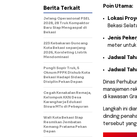
Poin Utama:
Berita Terkait
Lokasi Proy
Jelang Operasional PSEL
2028, 28 Truk Kompaktor
Bekasi Selat
Baru Siap Mengaspal di
Bekasi
Jenis Peker
223 Kebakaran Guncang
meter untuk 
Kota Bekasi sepanjang
2026, Korsleting Listrik
Mendominasi
Jadwal Taha
Pungli Sopir Truk, 5
Jadwal Tah
Oknum PPPK Dishub Kota
Bekasi Hadapi Sidang
Disiplin Pekan Depan
​Dinas Perhub
manajemen reka
Cegah Kenakalan Remaja,
di kawasan Gra
Kelompok KKN Desa
Karangharja Edukasi
Siswa MTs di Pebayuran
Langkah ini d
dinding penaha
Wali Kota Bekasi Siap
Resmikan Jembatan
tersebut yang 
Kemang Pratama Pekan
Depan