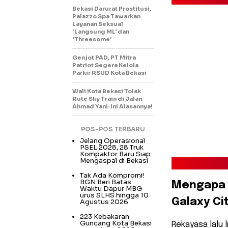
Bekasi Darurat Prostitusi,
Palazzo Spa Tawarkan
Layanan Seksual
‘Langsung ML’ dan
‘Threesome’
Genjot PAD, PT Mitra
Patriot Segera Kelola
Parkir RSUD Kota Bekasi
Wali Kota Bekasi Tolak
Rute Sky Train di Jalan
Ahmad Yani: Ini Alasannya!
POS-POS TERBARU
Jelang Operasional
PSEL 2028, 28 Truk
Kompaktor Baru Siap
Mengaspal di Bekasi
Tak Ada Kompromi!
BGN Beri Batas
​Mengapa 
Waktu Dapur MBG
urus SLHS hingga 10
Galaxy Ci
Agustus 2026
223 Kebakaran
Guncang Kota Bekasi
​Rekayasa lalu