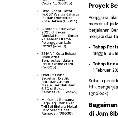
Cikunir”…
(66855)
Proyek B
Disdukcapil Catat
14.687 Warga Jakarta
Pindah Domisili ke
​Pengguna jala
Kota Bekasi
(65304)
mencatat jadw
Operasi Patuh Jaya
perjalanan. Be
2025 di Bekasi
Dimulai Hari Ini, Simak
menjadi dua ta
7 Sasaran Utama
Pelanggaran Lalu
Lintas
(45319)
Tahap Pert
SMAN 1 Kota Bekasi
hingga 18 Jan
Tolak Atlet
Berprestasi dalam
PPDB Online 2024
Tahap Kedu
(44608)
1 Februari 20
Usai Uji Coba
Sepekan, Disdik
​Selama period
Batalkan Aturan
Masuk Sekolah Jam
titik pengerja
6.30 di Bekasi,
Kembali ke…
(38345)
(gridlock).
Maklumat Bersama
Lagi-lagi Diabaikan,
​Bagaima
THM di Bintara Nekat
Beroperasi Saat
Ramadan
(38038)
di Jam Si