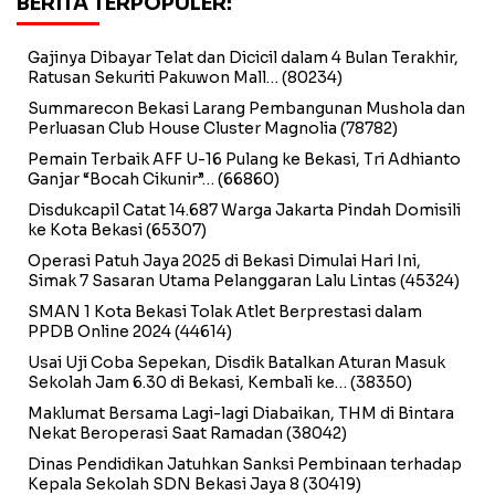
BERITA TERPOPULER:
Gajinya Dibayar Telat dan Dicicil dalam 4 Bulan Terakhir,
Ratusan Sekuriti Pakuwon Mall…
(80234)
Summarecon Bekasi Larang Pembangunan Mushola dan
Perluasan Club House Cluster Magnolia
(78782)
Pemain Terbaik AFF U-16 Pulang ke Bekasi, Tri Adhianto
Ganjar “Bocah Cikunir”…
(66860)
Disdukcapil Catat 14.687 Warga Jakarta Pindah Domisili
ke Kota Bekasi
(65307)
Operasi Patuh Jaya 2025 di Bekasi Dimulai Hari Ini,
Simak 7 Sasaran Utama Pelanggaran Lalu Lintas
(45324)
SMAN 1 Kota Bekasi Tolak Atlet Berprestasi dalam
PPDB Online 2024
(44614)
Usai Uji Coba Sepekan, Disdik Batalkan Aturan Masuk
Sekolah Jam 6.30 di Bekasi, Kembali ke…
(38350)
Maklumat Bersama Lagi-lagi Diabaikan, THM di Bintara
Nekat Beroperasi Saat Ramadan
(38042)
Dinas Pendidikan Jatuhkan Sanksi Pembinaan terhadap
Kepala Sekolah SDN Bekasi Jaya 8
(30419)