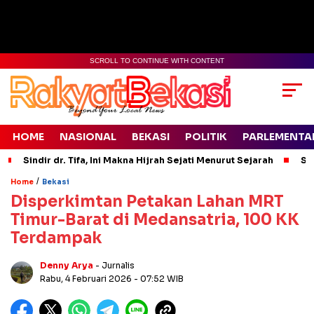
SCROLL TO CONTINUE WITH CONTENT
HOME
NASIONAL
BEKASI
POLITIK
PARLEMENTA
Sindir dr. Tifa, Ini Makna Hijrah Sejati Menurut Sejarah
Si
/
Home
Bekasi
Disperkimtan Petakan Lahan MRT
Timur-Barat di Medansatria, 100 KK
Terdampak
Denny Arya
- Jurnalis
Rabu, 4 Februari 2026
- 07:52 WIB