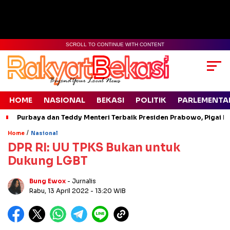
SCROLL TO CONTINUE WITH CONTENT
HOME
NASIONAL
BEKASI
POLITIK
PARLEMENTA
Purbaya dan Teddy Menteri Terbaik Presiden Prabowo, Pigai Pa
/
Home
Nasional
DPR RI: UU TPKS Bukan untuk
Dukung LGBT
Bung Ewox
- Jurnalis
Rabu, 13 April 2022
- 13:20 WIB