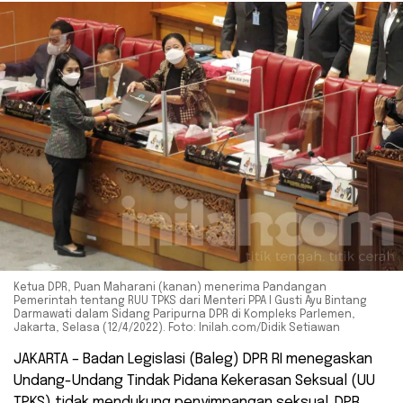
Ketua DPR, Puan Maharani (kanan) menerima Pandangan
Pemerintah tentang RUU TPKS dari Menteri PPA I Gusti Ayu Bintang
Darmawati dalam Sidang Paripurna DPR di Kompleks Parlemen,
Jakarta, Selasa (12/4/2022). Foto: Inilah.com/Didik Setiawan
JAKARTA – Badan Legislasi (Baleg) DPR RI menegaskan
Undang-Undang Tindak Pidana Kekerasan Seksual (UU
TPKS) tidak mendukung penyimpangan seksual. DPR