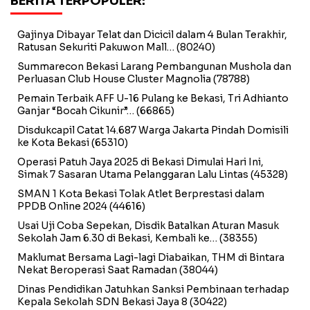
BERITA TERPOPULER:
Gajinya Dibayar Telat dan Dicicil dalam 4 Bulan Terakhir,
Ratusan Sekuriti Pakuwon Mall…
(80240)
Summarecon Bekasi Larang Pembangunan Mushola dan
Perluasan Club House Cluster Magnolia
(78788)
Pemain Terbaik AFF U-16 Pulang ke Bekasi, Tri Adhianto
Ganjar “Bocah Cikunir”…
(66865)
Disdukcapil Catat 14.687 Warga Jakarta Pindah Domisili
ke Kota Bekasi
(65310)
Operasi Patuh Jaya 2025 di Bekasi Dimulai Hari Ini,
Simak 7 Sasaran Utama Pelanggaran Lalu Lintas
(45328)
SMAN 1 Kota Bekasi Tolak Atlet Berprestasi dalam
PPDB Online 2024
(44616)
Usai Uji Coba Sepekan, Disdik Batalkan Aturan Masuk
Sekolah Jam 6.30 di Bekasi, Kembali ke…
(38355)
Maklumat Bersama Lagi-lagi Diabaikan, THM di Bintara
Nekat Beroperasi Saat Ramadan
(38044)
Dinas Pendidikan Jatuhkan Sanksi Pembinaan terhadap
Kepala Sekolah SDN Bekasi Jaya 8
(30422)