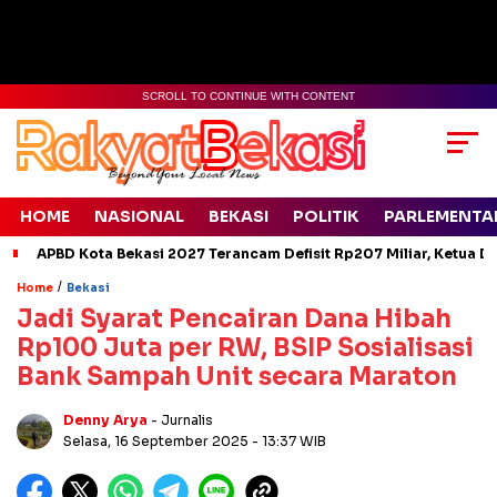
SCROLL TO CONTINUE WITH CONTENT
HOME
NASIONAL
BEKASI
POLITIK
PARLEMENTA
APBD Kota Bekasi 2027 Terancam Defisit Rp207 Miliar, Ketua D
/
Home
Bekasi
Jadi Syarat Pencairan Dana Hibah
Rp100 Juta per RW, BSIP Sosialisasi
Bank Sampah Unit secara Maraton
Denny Arya
- Jurnalis
Selasa, 16 September 2025
- 13:37 WIB