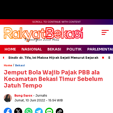
SCROLL TO CONTINUE WITH CONTENT
HOME
NASIONAL
BEKASI
POLITIK
PARLEMENTA
Sindir dr. Tifa, Ini Makna Hijrah Sejati Menurut Sejarah
Si
/
Home
Bekasi
Jemput Bola Wajib Pajak PBB ala
Kecamatan Bekasi Timur Sebelum
Jatuh Tempo
Bung Ewox
- Jurnalis
Jumat, 10 Juni 2022
- 15:54 WIB